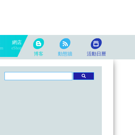
隊
網店
am
eShop
博客
動態牆
活動日曆