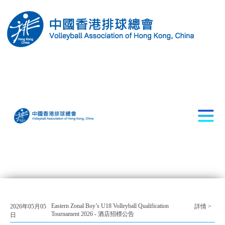
Eastern Zonal Boy’s U18 Volleyball Qualification
2026年05月05
詳情 >
Tournament 2026 - 酒店招標公告
日