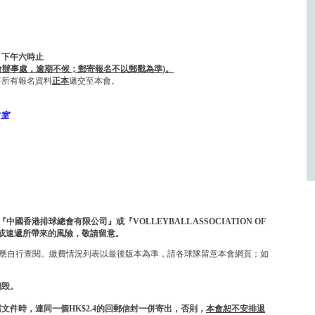
四）下午六時止
會辦事處，逾期不候；郵寄報名不以郵戳為準
)
。
將所有報名資料
正本
遞交至本會。
2室
香港排球總會有限公司』或『VOLLEYBALL ASSOCIATION OF
因郵寄或速遞所帶來的風險，敬請留意。
應自行查閱。繳費情況列表以最後版本為準，請各球隊留意本會網頁；如
銷毁
。
需文件時
，連同一個
HK$2.4
的回郵信封一併
寄出，否則，
本會恕不安排退