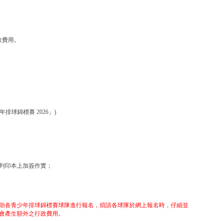
政費用。
排球錦標賽 2026」)
於列印本上加簽作實；
助各青少年排球錦標賽球隊進行報名，煩請各球隊於網上報名時，仔細並
會產生額外之行政費用。