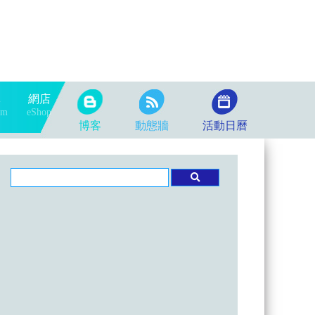
隊
網店
am
eShop
博客
動態牆
活動日曆