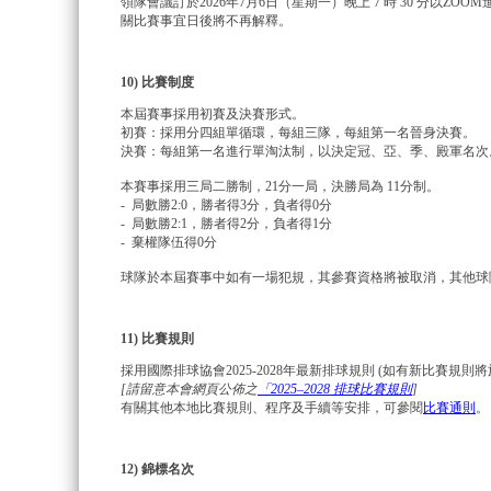
領隊會議訂於2026年7月6日（星期一）晚上 7 時 30 分以
關比賽事宜日後將不再解釋。
10) 比賽制度
本屆賽事採用初賽及決賽形式。
初賽：採用分四組單循環，每組三隊，每組第一名晉身決賽。
決賽：每組第一名進行單淘汰制，以決定冠、亞、季、殿軍名次
本賽事採用三局二勝制，21分一局，決勝局為 11分制。
- 局數勝2:0，勝者得3分，負者得0分
- 局數勝2:1，勝者得2分，負者得1分
- 棄權隊伍得0分
球隊於本屆賽事中如有一場犯規，其參賽資格將被取消，其他球
11) 比賽規則
採用國際排球協會2025-2028年最新排球規則 (如有新比賽規則
[
請留意本會網頁公佈之
「2025–2028 排球比賽規則
]
有關其他本地比賽規則、程序及手續等安排，可參閱
比賽通則
。
12) 錦標名次