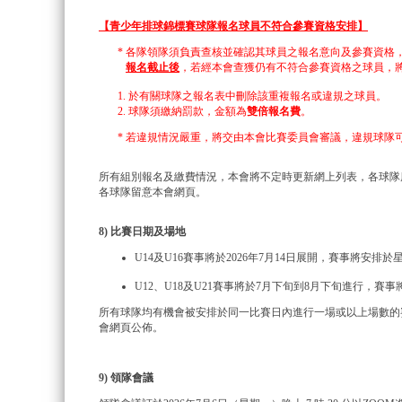
【青少年排球錦標賽球隊報名球員不符合參賽資格安排】
* 各隊領隊須負責查核並確認其球員之報名意向及參賽資格
報名截止後
，若經本會查獲仍有不符合參賽資格之球員，
1. 於有關球隊之報名表中刪除該重複報名或違規之球員。
2. 球隊須繳納罰款，金額為
雙倍報名費
。
* 若違規情況嚴重，將交由本會比賽委員會審議，違規球隊
所有組別報名及繳費情況，本會將不定時更新網上列表，各球隊
各球隊留意本會網頁。
8) 比賽日期及場地
U14及U16賽事將於2026年7月14日展開，賽事將安排
U12、U18及U21賽事將於7月下旬到8月下旬進行，賽
所有球隊均有機會被安排於同一比賽日內進行一場或以上場數的
會網頁公佈。
9) 領隊會議