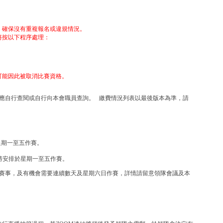
，確保沒有重複報名或違規情況。
將按以下程序處理：
可能因此被取消比賽資格。
應自行查閱或自行向本會職員查詢。 繳費情況列表以最後版本為準，請
於星期一至五作賽。
事將安排於星期一至五作賽。
賽事，及有機會需要連續數天及星期六日作賽，詳情請留意領隊會議及本