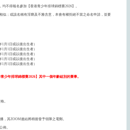
，均不得報名參加【香港青少年排球錦標賽2026】。
相似；或該名稱有淫褻及不雅含意，本會有權拒絕不當之命名申請，並要
4年1月1日或以後出生者）
2年1月1日或以後出生者）
0年1月1日或以後出生者）
8年1月1日或以後出生者）
5年1月1日或以後出生者）
青少年排球錦標賽2026】其中一個年齡組別的賽事。
資格。
行直播，其ZOOM連結將稍後發予領隊之電郵。
頁公佈。