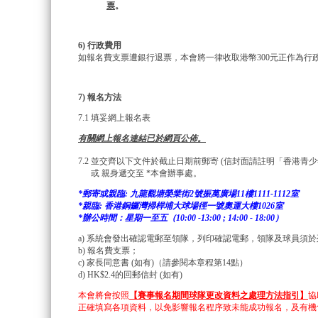
票
。
6) 行政費用
如報名費支票遭銀行退票，本會將一律收取港幣300元正作為行
7) 報名方法
7.1 填妥網上報名表
有關網上報名連結已於網頁公佈。
7.2 並交齊以下文件於截止日期前郵寄 (信封面請註明「香港青少年
或 親身遞交至 *本會辦事處。
*郵寄或親臨: 九龍觀塘榮業街2號振萬廣場11樓1111-1112室
*親臨: 香港銅鑼灣掃桿埔大球場徑一號奧運大樓1026室
*辦公時間：星期一至五（10:00 -13:00 ; 14:00 - 18:00）
a) 系統會發出確認電郵至領隊，列印確認電郵，領隊及球員須
b) 報名費支票；
c) 家長同意書 (如有)（請參閱本章程第14點）
d) HK$2.4的回郵信封 (如有)
本會將會按照
【賽事報名期間球隊更改資料之處理方法指引】
協
正確填寫各項資料，以免影響報名程序致未能成功報名，及有機