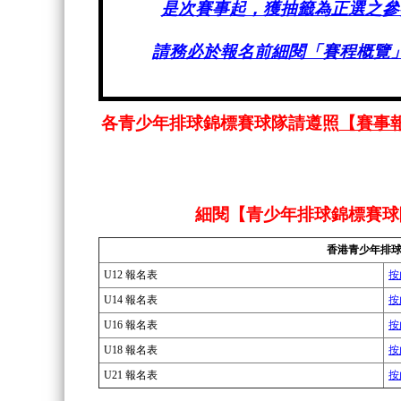
是次賽事起，獲抽籤為正選之參
請務必於報名前細閱
「賽程概覽
各青少年排球錦標賽球隊請遵照
【賽事
細閱【
青少年排球錦標賽球
香港青少年排球錦
U12 報名表
按
U14 報名表
按
U16 報名表
按
U18 報名表
按
U21 報名表
按