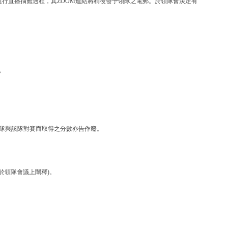
ZOOM進行直播抽籤過程，其ZOOM連結將稍後發予領隊之電郵。於領隊會決定有
。
隊與該隊對賽而取得之分數亦告作廢。
將於領隊會議上闡釋)。