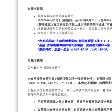
4) 報名日期
郵寄或親臨本會辦事處遞交:
由2026年6月11日（星期四）至2026年6月25日（星期
(
郵寄
遞交之報名表亦必須於上述日期及時間內送達
*
本
請參賽球隊預留足夠時間於網上報名，並於截止日期前
本會恕不承擔任何郵遞風險。
*郵寄或親臨: 九龍觀塘榮業街2號振萬廣場11樓1111-111
*親臨: 香港銅鑼灣掃桿埔大球場徑一號奧運大樓1026室
*辦公時間：星期一至五（10:00 -13:00 ; 14:00 - 18:00）
5) 報名費用
各年齡組別: 港幣500元正
本會只接受支票付款
(每隊須獨立以一張支票支付)：支票請抬頭『中國
HONG KONG, CHINA LIMITED』。本會恕不承擔任何
所有組別之報名及繳費情況，將不定時於本會網頁更新，各球隊
有任何問題請向本會職員查詢。
所有落選球
隊
之報名費
支票，
將於所有賽事完結後全部
如需要本會安排退回支票，
必須
於
遞
交
報名表及
其他所