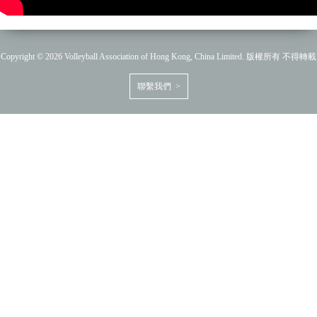
Copyright © 2026 Volleyball Association of Hong Kong, China Limited. 版權所有 不得轉載
聯繫我們 >