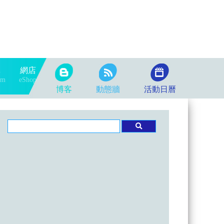
隊
網店
am
eShop
博客
動態牆
活動日曆