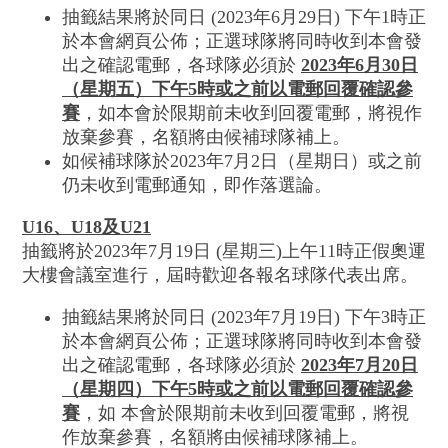
抽籤結果將於同日 (2023年6月29日) 下午1時正
於本會網頁公佈；正選球隊將同時收到本會發
出之確認電郵，各球隊必須於
2023
年
6
月
30
日
（星期五）下午
5
時或
之前
以電郵回覆
確認
參
賽
，如本會於限期前未收到回覆電郵，將視作
放棄參賽，名額將由候補球隊補上。
如候補球隊於2023年7月2日（星期日）或之前
仍未收到電郵通知，即作落選論。
U16
、
U18
及
U21
抽籤將於2023年7月19日 (星期三)上午11時正假奧運
大樓會議室進行，屆時歡迎各報名球隊代表出席。
抽籤結果將於同日 (2023年7月19日) 下午3時正
於本會網頁公佈；正選球隊將同時收到本會發
出之確認電郵，各球隊必須於
2023
年
7
月
20
日
（星期四）下午
5
時或
之前
以電郵回覆
確認
參
賽
，如 本會於限期前未收到回覆電郵，將視
作放棄參賽，名額將由候補球隊補上。