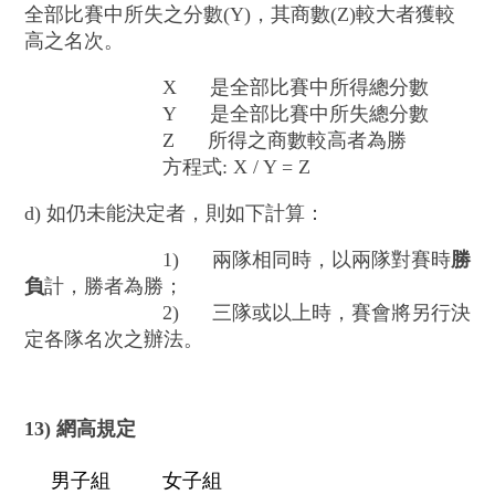
全部比賽中所失之分數(Y)，其商數(Z)較大者獲較
高之名次。
X 是全部比賽中所得總分數
Y 是全部比賽中所失總分數
Z 所得之商數較高者為勝
方程式: X / Y = Z
d) 如仍未能決定者，則如下計算：
1) 兩隊相同時，以兩隊對賽時
勝
負
計，勝者為勝；
2) 三隊或以上時，賽會將另行決
定各隊名次之辦法。
13) 網高規定
男子組
女子組