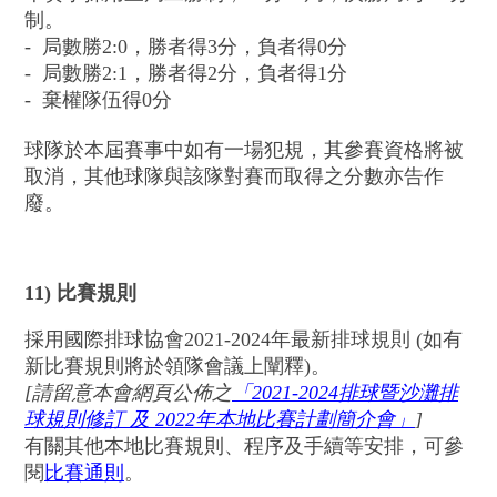
制。
- 局數勝2:0，勝者得3分，負者得0分
- 局數勝2:1，勝者得2分，負者得1分
- 棄權隊伍得0分
球隊於本屆賽事中如有一場犯規，其參賽資格將被
取消，其他球隊與該隊對賽而取得之分數亦告作
廢。
11) 比賽規則
採用國際排球協會2021-2024年最新排球規則 (如有
新比賽規則將於領隊會議上闡釋)。
[
請留意本會網頁公佈之
「
2021-2024
排球暨沙灘排
球規則修訂
及 2022
年本地比賽計劃簡介會
」
]
有關其他本地比賽規則、程序及手續等安排，可參
閱
比賽通則
。