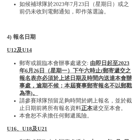
如候補球隊於2023年7月23日（星期日）或之
前仍未收到電郵通知，即作落選論。
4) 報名日期
U12
及
U14
郵寄或親臨本會辦事處遞交:
由即日起至
2023
年
6
月
26
日（星期一
）
下午六時止
(
郵寄
遞交之
報名表亦必須於上述日期及時間內送達本會辦
事處，逾期不候；本屆賽事郵寄報名不以郵戳
為準
)
。
請參賽球隊預留足夠時間於網上報名，並於截
止日期前將所有報名資料
正本
遞交至本會。
本會恕不承擔任何郵遞風險。
U16
、
U18
及
U
21