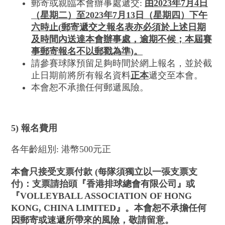
郵寄或親臨本會辦事處遞交:
由
2023
年
7
月
4
日
（星期二
）至
2023
年
7
月
13
日（星期四
）
下午
六時止
(
郵寄
遞交之報名表亦必須於上述日期
及時間內送達本會辦事處，逾期不候；本屆賽
事郵寄報名不以郵戳為準
)
。
請參賽球隊預留足夠時間於網上報名，並於截
止日期前將所有報名資料
正本
遞交至本會。
本會恕不承擔任何郵遞風險。
5) 報名費用
各年齡組別: 港幣500元正
本會只接受支票付款 (每隊須獨立以一張支票支
付)：支票請抬頭『香港排球總會有限公司』或
『VOLLEYBALL ASSOCIATION OF HONG
KONG, CHINA LIMITED』。本會恕不承擔任何
因郵寄或速遞所帶來的風險，敬請留意。