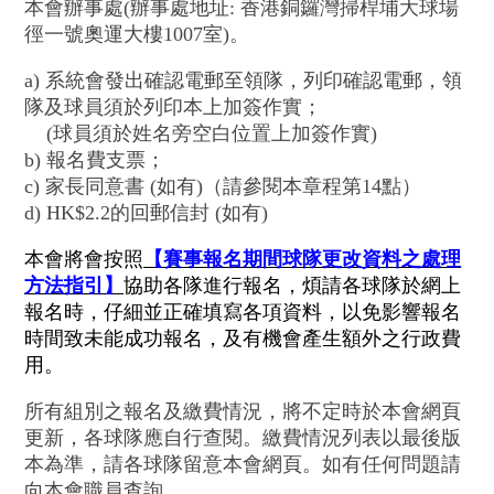
本會辦事處(辦事處地址: 香港銅鑼灣掃桿埔大球場
徑一號奧運大樓1007室)。
a) 系統會發出確認電郵至領隊，列印確認電郵，領
隊及球員須於列印本上加簽作實；
(球員須於姓名旁空白位置上加簽作實)
b) 報名費支票；
c) 家長同意書 (如有)（請參閱本章程第14點）
d) HK$2.2的回郵信封 (如有)
本會將會按照
【賽事報名期間球隊更改資料之處理
方法指引】
協助各隊進行報名，煩請各球隊於網上
報名時，仔細並正確填寫各項資料，以免影響報名
時間致未能成功報名，及有機會產生額外之行政費
用。
所有組別之報名及繳費情況，將不定時於本會網頁
更新，各球隊應自行查閱。繳費情況列表以最後版
本為準，請各球隊留意本會網頁。如有任何問題請
向本會職員查詢。