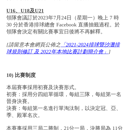
U16
、
U18
及
U21
領隊會議訂於2023年7月24日（星期一）晚上 7 時
30 分於香港排球總會 Facebook 直播抽籤過程。於
領隊會決定有關比賽事宜日後將不再解釋。
[
請留意本會網頁公佈之
「
2021-2024
排球暨沙灘排
球規則修訂
及 2022
年本地比賽計劃簡介會
」
]
10) 比賽制度
本屆賽事採用初賽及決賽形式。
初賽：採用分四組單循環，每組三隊，每組第一名
晉身決賽。
決賽：每組第一名進行單淘汰制，以決定冠、亞、
季、殿軍名次。
本賽事採用三局二勝制，21分一局，決勝局為 11分