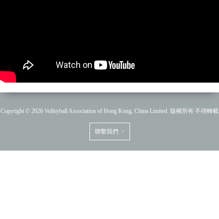
Copyright © 2026 Volleyball Association of Hong Kong, China Limited. 版權所有 不得轉載
聯繫我們 >