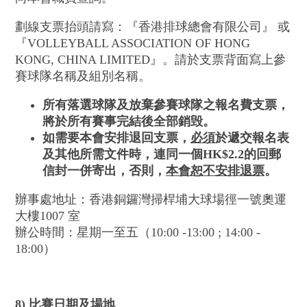
劃線支票抬頭請寫：『香港排球總會有限公司』 或
『VOLLEYBALL ASSOCIATION OF HONG
KONG, CHINA LIMITED』。請於支票背面寫上參
賽球隊名稱及組別名稱。
所有落選球
隊
及放
棄參賽球
隊之報名費
支票，
將於所有賽事完結後全部銷毁
。
如需要本會安排退回支票，
必須
於
遞
交
報名表
及
其他所需文件時
，連同一個
HK$2.2
的回郵
信封
一併
寄出，否則，
本會恕不安排退票
。
辦事處地址：香港銅鑼灣掃桿埔大球場徑一號奧運
大樓1007 室
辦公時間：星期一至五（10:00 -13:00 ; 14:00 -
18:00）
8) 比賽日期及場地