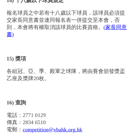
14) 十八歲以下球員規定
報名球員之中若有十八歲以下球員，該球員必須提
交家長同意書並連同報名表一併提交至本會，否
則，本會將有權取消該球員的比賽資格。
(
家長同意
書
)
15) 獎項
各組冠、亞、季、殿軍之球隊，將由賽會頒發獎盃
乙座及獎牌20枚。
16) 查詢
電話：2771 0129
傳真：2834 6510
電郵：
competition@vbahk.org.hk