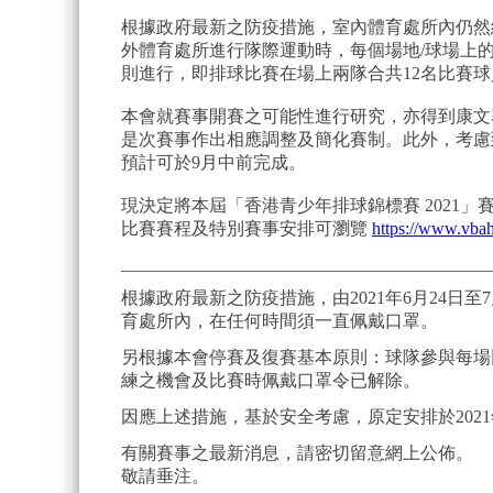
根據政府最新之防疫措施，室內體育處所內仍然
外體育處所進行隊際運動時，每個場地/球場上
則進行，即排球比賽在場上兩隊合共12名比賽
本會就賽事開賽之可能性進行研究，亦得到康文
是次賽事作出相應調整及簡化賽制。此外，考慮到
預計可於9月中前完成。
現決定將本屆「香港青少年排球錦標賽 2021
比賽賽程及特別賽事安排可瀏覽
https://www.vbah
__________________________________________
根據政府最新之防疫措施，由2021年6月24日至
育處所內，在任何時間須一直佩戴口罩。
另根據本會停賽及復賽基本原則：球隊參與每場
練之機會及比賽時佩戴口罩令已解除。
因應上述措施，基於安全考慮，原定安排於2021
有關賽事之最新消息，請密切留意網上公佈。
敬請垂注。