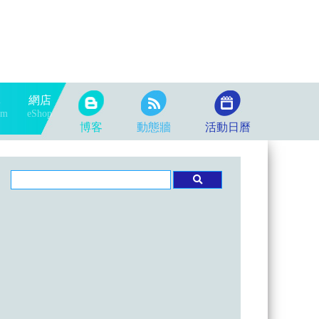
隊
網店
am
eShop
博客
動態牆
活動日曆