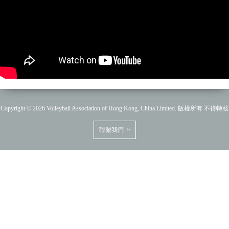
Copyright © 2026 Volleyball Association of Hong Kong, China Limited. 版權所有 不得轉載
聯繫我們 >