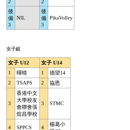
2
2
後
後
NIL
PikaVolley
備
備
3
3
女子組
女子 U12
女子 U14
1
1
暉晴
德望14
2
TSAPS
2
協恩
香港中文
大學校友
3
3
STMC
會聯會張
煊昌學校
楊葛小
4
SPPCS
4