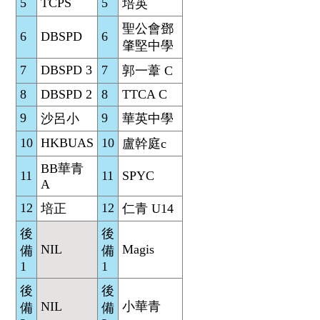
5
TCPS
5
培英
聖公會鄧
6
DBSPD
6
肇堅中學
7
DBSPD 3
7
郭一葦 C
8
DBSPD 2
8
TTCA C
9
9
沙呂小
華英中學
10
HKBUAS
10
盧幹庭c
BB華青
11
11
SPYC
A
12
12
培正
仁青 U14
後
後
NIL
Magis
備
備
1
1
後
後
NIL
小華青
備
備