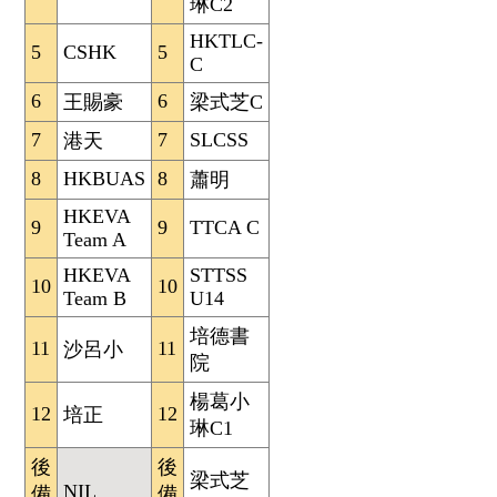
琳C2
HKTLC-
5
CSHK
5
C
6
6
王賜豪
梁式芝C
7
7
SLCSS
港天
8
HKBUAS
8
蕭明
HKEVA
9
9
TTCA C
Team A
HKEVA
STTSS
10
10
Team B
U14
培德書
11
11
沙呂小
院
楊葛小
12
12
培正
琳C1
後
後
梁式芝
NIL
備
備