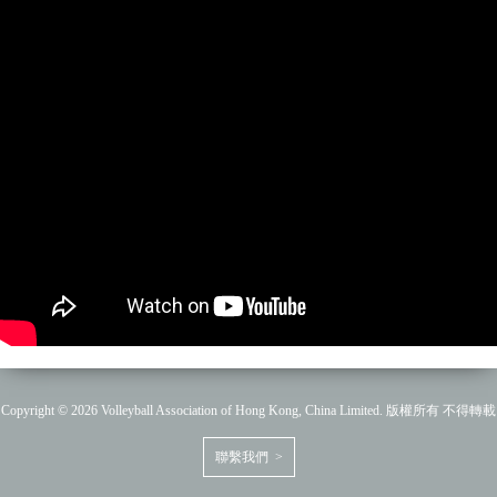
Copyright © 2026 Volleyball Association of Hong Kong, China Limited. 版權所有 不得轉載
聯繫我們 >