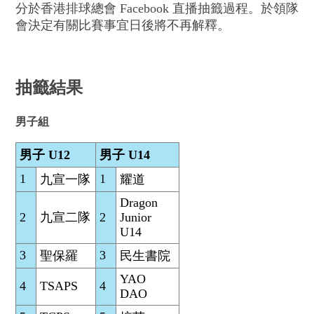
分於香港排球總會 Facebook 直播抽籤過程。於領隊
會決定有關比賽事宜日後將不再解釋。
抽籤結果
男子組
男子 U12
男子 U14
1
1
九宣一隊
耀道
Dragon
2
九宣二隊
2
Junior
U14
3
3
聖保羅
民生書院
YAO
4
TSAPS
4
DAO