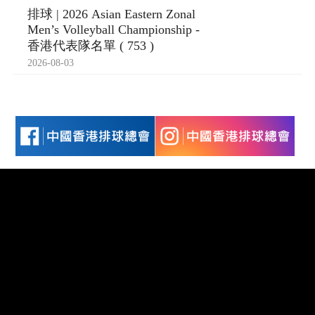
排球 | 2026 Asian Eastern Zonal
Men’s Volleyball Championship -
香港代表隊名單 ( 753 )
2026-08-03