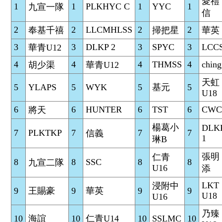
愛禮
1
1
PLKHYC C
1
YYC
1
九宣一隊
信
2
2
LLCMHLSS
2
2
奉基千禧
掃把星
華英
3
3
DLKP 2
3
SPYC
3
LCC
華青U12
4
4
4
THMSS
4
ching
胡少渠
華青U12
天虹
5
YLAPS
5
WYK
5
基元
5
U18
6
6
HUNTER
6
TST
6
CWC
將天
楊葛小
DLK
7
PLKTKP
7
7
7
信義
1
琳B
張明
仁青
8
8
SSC
8
8
九宣二隊
U16
添
LKT
浸附中
9
王賜豪
9
華英
9
9
U18
U16
乃臻
10
海誼
10
仁青U14
10
SSLMC
10