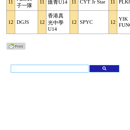
11
11
11
CYT Jr Star
11
PLK
匯青U14
子一隊
香港真
YIK
12
DGJS
12
12
SPYC
12
光中學
FUN
U14