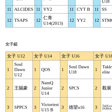
U18
11
ALCIDES
11
YY2
11
CYT B
11
SS
仁青
12
TSAPS
12
12
YY2
12
STM
U14(2013)
女子組
女子 U12
女子 U14
女子 U16
女子 U1
Soul
Soul Dawn
Takk
1
Dawn
1
QOS
1
1
U18
elite
U12
NamQ
2
王賜豪
2
Junior
2
SPCS
2
觀展
U14
Victoriest
TakKwo
3
SPPCS
3
3
德望u16
3
U15 B
DOBSA