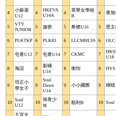
HKEVA
小蘇屋
英華女學校
4
4
4
4
青旭
U14A
U12
B
VTY
5
5
5
5
迦密
希燃U16
恩主
JUNIOR
6
PLKTKP
6
PLK83
6
LLCMHLSS
6
OLC
HKS
7
7
7
CKMC
7
屯青U12
屯青U14
U18
新晞
8
海誼
8
8
衡怡
8
HYS
U14
Soul
培正小
9
9
Dawn
9
小小國際
9
暉晴
學女子
U14
旭青少
Soul
10
10
10
10
Soul
順利B
U12
年
九宣女