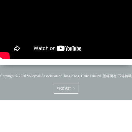
Copyright © 2026 Volleyball Association of Hong Kong, China Limited. 版權所有 不得轉載
聯繫我們 >