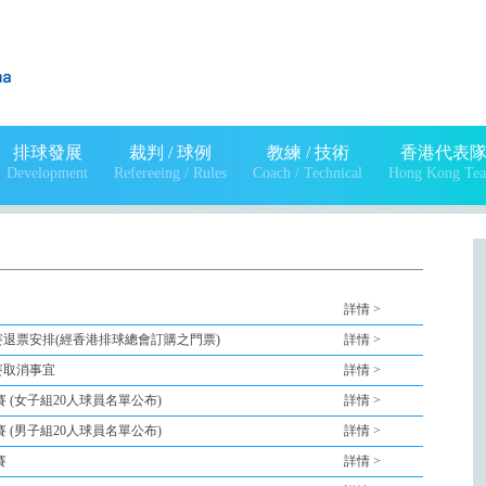
排球發展
裁判 / 球例
教練 / 技術
香港代表
Development
Refereeing / Rules
Coach / Technical
Hong Kong Te
詳情 >
賽退票安排(經香港排球總會訂購之門票)
詳情 >
賽取消事宜
詳情 >
賽 (女子組20人球員名單公布)
詳情 >
賽 (男子組20人球員名單公布)
詳情 >
賽
詳情 >