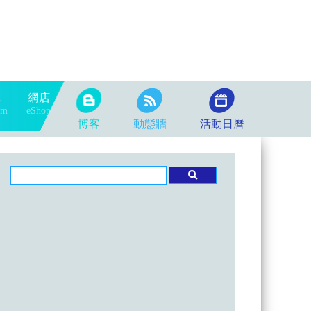
隊
網店
am
eShop
博客
動態牆
活動日曆