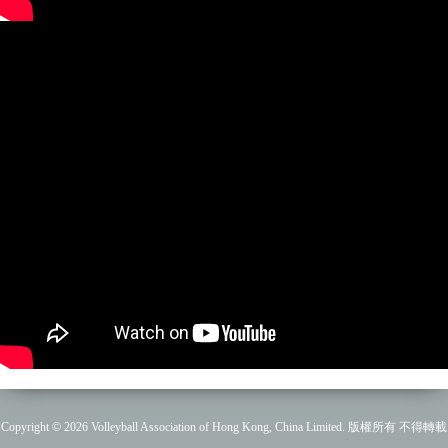
Copyright © 2026 Volleyball Association of Hong Kong, China Limited. 版權所有 不得轉載