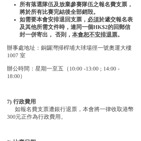
所有落選
隊伍
及放
棄參賽
隊伍之報名費
支票，
將於所有比賽完結後全部銷毁
。
如需要本會安排退回支票，
必須
於
遞
交
報名表
及
其他所需文件時
，連同一個
HK$2
的回郵信
封
一併
寄出，
否則，
本會恕不安排退票
。
辦事處地址：銅鑼灣掃桿埔大球場徑一號奧運大樓
1007 室
辦公時間：星期一至五（10:00 -13:00 ; 14:00 -
18:00）
7) 行政費用
如報名費支票遭銀行退票，本會將一律收取港幣
300元正作為行政費用。