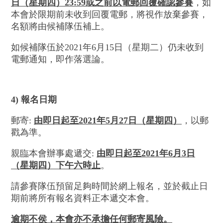
日（
星期四）
23:59
或之前
以電郵回覆
確認
參賽
，如
本會於限期前未收到回覆電郵，將視作放棄參賽，
名額將由候補隊伍補上。
如候補隊伍於2021年6月15日（星期二）仍未收到
電郵通知，即作落選論。
4) 報名日期
郵寄:
由即日起至
2021
年
5
月
27
日（星期四）
，以郵
戳為準。
親臨本會辦事處遞交:
由即日起至
2021
年
6
月
3
日
（星期四
）
下午六時止
。
請參賽隊伍預留足夠時間於網上報名，並於截止日
期前將所有報名資料正本遞交本會。
逾
期
不
侯
，本會亦不承擔任何郵寄風險。