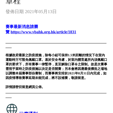
章程
發佈日期 2021年05月13日
賽事最新消息請瀏
覽
https://www.vbahk.org.hk/article/1831
__________________________________________________
___
根據政府最新之防疫措施，除每小組可保持
1.5
米距離的情況下在室內
運動時方可豁免佩戴口罩。基於安全考慮，於室內體育處所內須佩戴口
罩的要求下，所有賽事一律暫停，直至解除口罩令之限制。故是次賽事
需視乎當時之防疫措施以決定是否開賽；另本會將因應最後獲批之場地
以調整本屆賽事部份賽制，而賽事將安排於
2021
年
8
月
31
日內完成，如
因疫情導致賽事延期未能完成，將不設補賽，敬請留意。
詳情請密切留意網頁公佈。
__________________________________________________
___