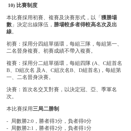
10)
比賽制度
本比賽採用初賽、複賽及決賽形式，以「
獲勝場
數
」決定出線隊伍，
勝場較多者得較高名次及出
線
。
初賽：採用分四組單循環，每組三隊，每組第一、
二名晉身複賽。初賽成績不帶入複賽。
複賽：採用分二組單循環，每組四隊 (A、C組首名
B、D組次名 及A、C組次名B、D組首名)，每組第
一、二名晉身決賽。
決賽：首次名交叉對賽，以決定冠、亞、季軍名
次。
本比賽採用
三局二勝制
- 局數勝2:0，勝者得3分，負者得0分
- 局數勝2:1，勝者得2分，負者得1分