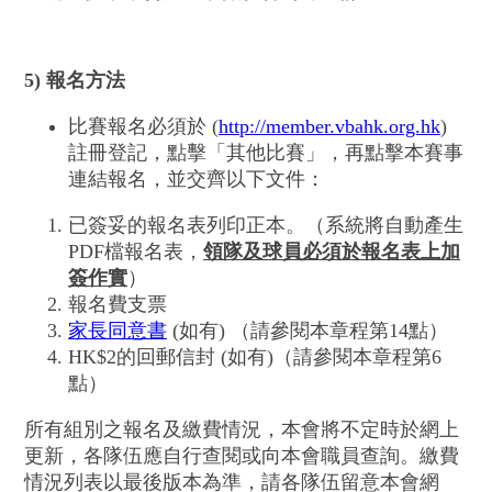
5) 報名
方法
比賽報名必須於 (
http://member.vbahk.org.hk
)
註冊登記，點擊「其他比賽」，再點擊本賽事
連結報名，並交齊以下文件：
已簽妥的報名表列印正本。（系統將自動產生
PDF檔報名表，
領隊及球員必須於報名表上加
簽作實
）
報名費支票
家長同意書
(如有) （請參閱本章程第14點）
HK$2的回郵信封 (如有)（請參閱本章程第6
點）
所有組別之報名及繳費情況，本會將不定時於網上
更新，各隊伍應自行查閱或向本會職員查詢。繳費
情況列表以最後版本為準，請各隊伍留意本會網