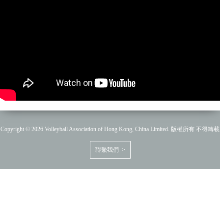
Copyright © 2026 Volleyball Association of Hong Kong, China Limited. 版權所有 不得轉載
聯繫我們 >