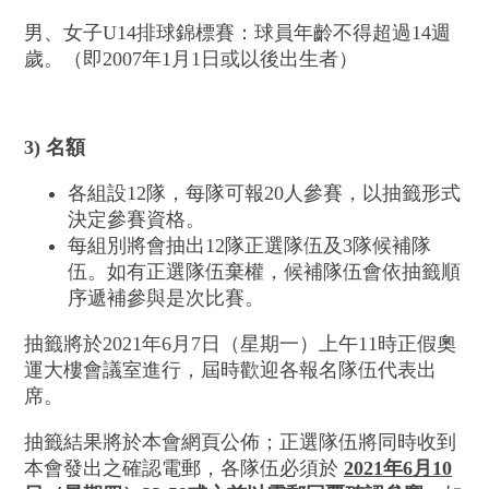
男、女子U14排球錦標賽：球員年齡不得超過14週
歲。（即2007年1月1日或以後出生者）
3) 名額
各組設12隊，每隊可報20人參賽，以抽籤形式
決定參賽資格。
每組別將會抽出12隊正選隊伍及3隊候補隊
伍。如有正選隊伍棄權，候補隊伍會依抽籤順
序遞補參與是次比賽。
抽籤將於2021年6月7日（星期一）上午11時正假奧
運大樓會議室進行，屆時歡迎各報名隊伍代表出
席。
抽籤結果將於本會網頁公佈；正選隊伍將同時收到
本會發出之確認電郵，各隊伍必須於
2021
年
6
月
10