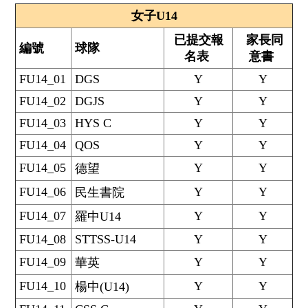
女子U14
已提交報
家長同
編號
球隊
名表
意書
FU14_01
DGS
Y
Y
FU14_02
DGJS
Y
Y
FU14_03
HYS C
Y
Y
FU14_04
QOS
Y
Y
FU14_05
Y
Y
德望
FU14_06
Y
Y
民生書院
FU14_07
Y
Y
羅中U14
FU14_08
STTSS-U14
Y
Y
FU14_09
Y
Y
華英
FU14_10
Y
Y
楊中(U14)