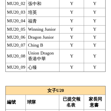
MU20_02
Y
Y
張中和
MU20_03
Y
Y
培英
MU20_04
Y
Y
福青
MU20_05
Winning Junior
Y
Y
MU20_06
Dragon Junior
Y
Y
MU20_07
Ching B
Y
Y
Union Dragon
MU20_08
Y
Y
香港中華
MU20_09
Y
Y
心臻
女子U20
已提交報
家長同
編號
球隊
名表
意書