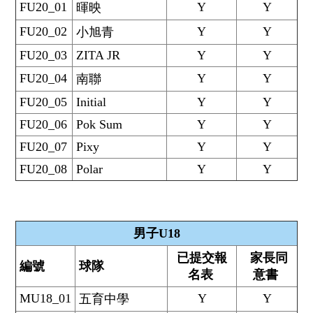
FU20_01
Y
Y
暉映
FU20_02
Y
Y
小旭青
FU20_03
ZITA JR
Y
Y
FU20_04
Y
Y
南聯
FU20_05
Initial
Y
Y
FU20_06
Pok Sum
Y
Y
FU20_07
Pixy
Y
Y
FU20_08
Polar
Y
Y
男子U18
已提交報
家長同
編號
球隊
名表
意書
MU18_01
Y
Y
五育中學