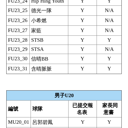
FU23_24
Hip Hing Youth
Y
Y
FU23_25
Y
N/A
德光一隊
FU23_26
Y
N/A
小希燃
FU23_27
Y
N/A
家藍
FU23_28
STSB
Y
Y
FU23_29
STSA
Y
N/A
FU23_30
Y
Y
信晴BB
FU23_31
Y
Y
含晴脈脈
男子U20
已提交報
家長同
編號
球隊
名表
意書
MU20_01
Y
Y
呂郭碧鳳