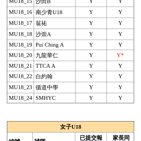
MU18_15
Y
Y
沙田B
MU18_16
Y
Y
南少青U18
MU18_17
Y
Y
翁祐
MU18_18
Y
Y
沙崇A
MU18_19
Pui Ching A
Y
Y
MU18_20
Y
Y*
九龍華仁
MU18_21
TTCA A
Y
Y
MU18_22
Y
Y
白約翰
MU18_23
Y
Y
循道中學
MU18_24
SMHYC
Y
Y
女子U18
已提交報
家長同