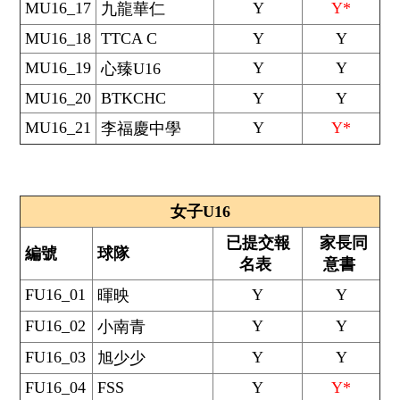
MU16_17
Y
Y*
九龍華仁
MU16_18
TTCA C
Y
Y
MU16_19
Y
Y
心臻U16
MU16_20
BTKCHC
Y
Y
MU16_21
Y
Y*
李福慶中學
女子U16
已提交報
家長同
編號
球隊
名表
意書
FU16_01
Y
Y
暉映
FU16_02
Y
Y
小南青
FU16_03
Y
Y
旭少少
FU16_04
FSS
Y
Y*