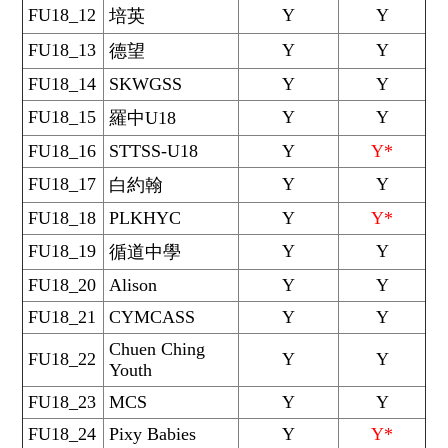
FU18_12
Y
Y
培英
FU18_13
Y
Y
德望
FU18_14
SKWGSS
Y
Y
FU18_15
Y
Y
羅中U18
FU18_16
STTSS-U18
Y
Y*
FU18_17
Y
Y
白約翰
FU18_18
PLKHYC
Y
Y*
FU18_19
Y
Y
循道中學
FU18_20
Alison
Y
Y
FU18_21
CYMCASS
Y
Y
Chuen Ching
FU18_22
Y
Y
Youth
FU18_23
MCS
Y
Y
FU18_24
Pixy Babies
Y
Y*