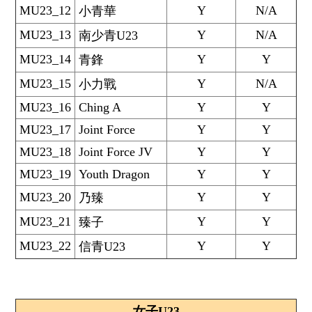
MU23_12
Y
N/A
小青華
MU23_13
Y
N/A
南少青U23
MU23_14
Y
Y
青鋒
MU23_15
Y
N/A
小力戰
MU23_16
Ching A
Y
Y
MU23_17
Joint Force
Y
Y
MU23_18
Joint Force JV
Y
Y
MU23_19
Youth Dragon
Y
Y
MU23_20
Y
Y
乃臻
MU23_21
Y
Y
臻子
MU23_22
Y
Y
信青U23
女子U23