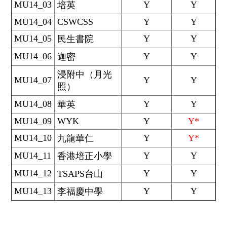
MU14_03
Y
Y
培英
MU14_04
CSWCSS
Y
Y
MU14_05
Y
Y
民生書院
MU14_06
Y
Y
迦密
浸附中（月光
MU14_07
Y
Y
照）
MU14_08
Y
Y
華英
MU14_09
WYK
Y
Y*
MU14_10
Y
Y*
九龍華仁
MU14_11
Y
Y
香港培正小學
MU14_12
Y
Y
TSAPS台山
MU14_13
Y
Y
李福慶中學