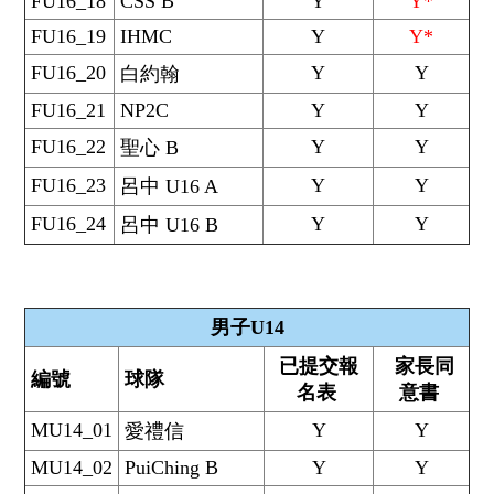
FU16_18
CSS B
Y
Y*
FU16_19
IHMC
Y
Y*
FU16_20
Y
Y
白約翰
FU16_21
NP2C
Y
Y
FU16_22
Y
Y
聖心 B
FU16_23
Y
Y
呂中 U16 A
FU16_24
Y
Y
呂中 U16 B
男子U14
已提交報
家長同
編號
球隊
名表
意書
MU14_01
Y
Y
愛禮信
MU14_02
PuiChing B
Y
Y