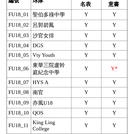
編號
球隊
名表
意書
FU18_01
Y
Y
聖伯多祿中學
FU18_02
Y
Y
呂郭碧鳳
FU18_03
Y
Y
沙官女排
FU18_04
DGS
Y
Y
FU18_05
Vty Youth
Y
Y
東華三院盧幹
FU18_06
Y
Y*
庭紀念中學
FU18_07
HYS A
Y
Y
FU18_08
Y
Y
南官
FU18_09
Y
Y
亦風U18
FU18_10
QOS
Y
Y
King Ling
FU18_11
Y
Y
College