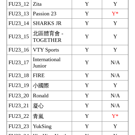
FU23_12
Zita
Y
Y
FU23_13
Passion 23
Y
Y*
FU23_14
SHARKS JR
Y
Y
北區體育會 -
FU23_15
Y
Y
TOGETHER
FU23_16
VTY Sports
Y
Y
International
FU23_17
Y
N/A
Junior
FU23_18
FIRE
Y
N/A
FU23_19
Y
Y
小國際
FU23_20
Ronald
Y
N/A
FU23_21
Y
N/A
凝心
FU23_22
Y
Y*
青嵐
FU23_23
YukSing
Y
Y