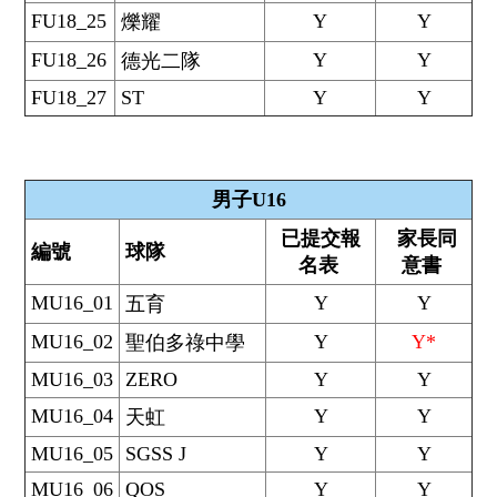
FU18_25
Y
Y
爍耀
FU18_26
Y
Y
德光二隊
FU18_27
ST
Y
Y
男子U16
已提交報
家長同
編號
球隊
名表
意書
MU16_01
Y
Y
五育
MU16_02
Y
Y*
聖伯多祿中學
MU16_03
ZERO
Y
Y
MU16_04
Y
Y
天虹
MU16_05
SGSS J
Y
Y
MU16_06
QOS
Y
Y