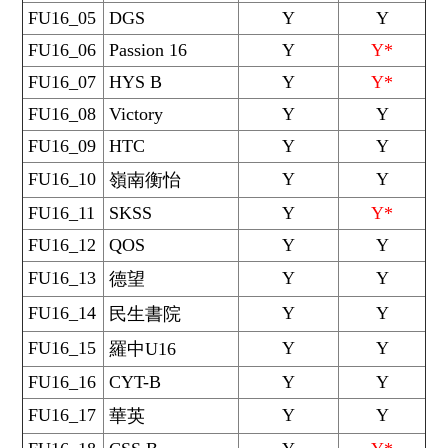
FU16_05
DGS
Y
Y
FU16_06
Passion 16
Y
Y*
FU16_07
HYS B
Y
Y*
FU16_08
Victory
Y
Y
FU16_09
HTC
Y
Y
FU16_10
Y
Y
嶺南衡怡
FU16_11
SKSS
Y
Y*
FU16_12
QOS
Y
Y
FU16_13
Y
Y
德望
FU16_14
Y
Y
民生書院
FU16_15
Y
Y
羅中U16
FU16_16
CYT-B
Y
Y
FU16_17
Y
Y
華英