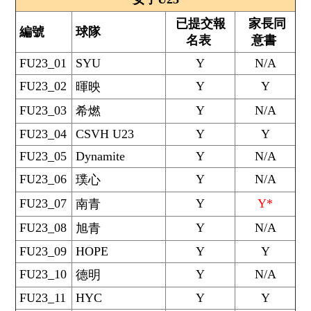
已提交報
家長同
編號
球隊
名表
意書
FU23_01
SYU
Y
N/A
FU23_02
Y
Y
暉映
FU23_03
Y
N/A
希燃
FU23_04
CSVH U23
Y
Y
FU23_05
Dynamite
Y
N/A
FU23_06
Y
N/A
璞心
FU23_07
Y
Y*
南青
FU23_08
Y
N/A
旭青
FU23_09
HOPE
Y
Y
FU23_10
Y
N/A
德明
FU23_11
HYC
Y
Y