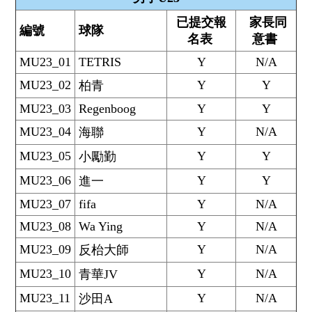
已提交報
家長同
編號
球隊
名表
意書
MU23_01
TETRIS
Y
N/A
MU23_02
Y
Y
柏青
MU23_03
Regenboog
Y
Y
MU23_04
Y
N/A
海聯
MU23_05
Y
Y
小勵勤
MU23_06
Y
Y
進一
MU23_07
fifa
Y
N/A
MU23_08
Wa Ying
Y
N/A
MU23_09
Y
N/A
反枱大師
MU23_10
Y
N/A
青華JV
MU23_11
Y
N/A
沙田A