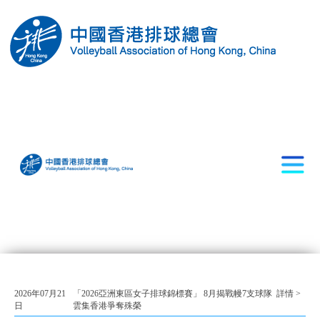
2026年07月21
「2026亞洲東區女子排球錦標賽」 8月揭戰幔7支球隊
詳情 >
日
雲集香港爭奪殊榮