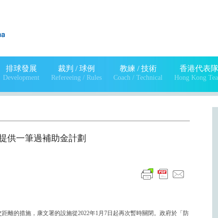
排球發展
裁判 / 球例
教練 / 技術
香港代表
Development
Refereeing / Rules
Coach / Technical
Hong Kong Te
練提供一筆過補助金計劃
交距離的措施，康文署的設施從2022年1月7日起再次暫時關閉。政府於「防