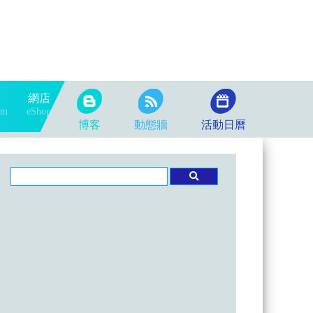
隊
網店
am
eShop
博客
動態牆
活動日曆