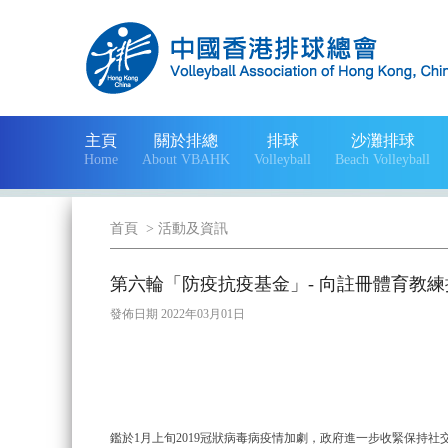
主頁
關於排總
排球
沙灘排球
Home
About VBAHK
Volleyball
Beach Volleyball
首頁
>
活動及資訊
第六輪「防疫抗疫基金」- 向註冊體育教
發佈日期 2022年03月01日
鑑於1月上旬2019冠狀病毒病疫情加劇，政府進一步收緊保持社