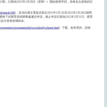
劃，計劃由2022年2月28日（星期一）開始接受申請，為每名合資格的註
hk/article/240
)，並須向康文署提供曾在2021年1月1日至2022年2月28日期間
轄下的體育資助辦事處遞交申請，截止申請日期為2022年3月31日。體育
月起分批發放補助金。
/programmes/programmeslist/sss/subsidyscheme.html
）下載。如有查詢，請致