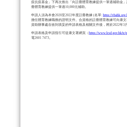
疫抗疫基金」下再次推出「向註冊體育教練提供一筆過補助金」計
冊體育教練提供一筆過10,000元補助。
申請人須為本會2020至2022年度註冊教練 (名單:
https://vbahk.org.
擔任體育教練職務的證明文件。合資格的註冊體育教練可向康文署
資助辦事處在收到填妥的申請表格及相關文件後，將於2022年3
申請表格及申請指引可從康文署網頁（
https://www.lcsd.gov.hk/tc
電2601 7473。