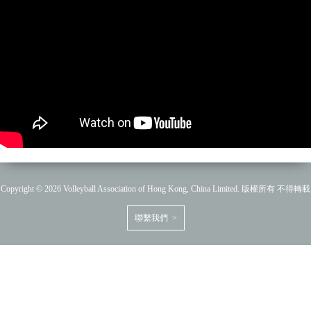
Copyright © 2026 Volleyball Association of Hong Kong, China Limited. 版權所有 不得轉載
聯繫我們 >