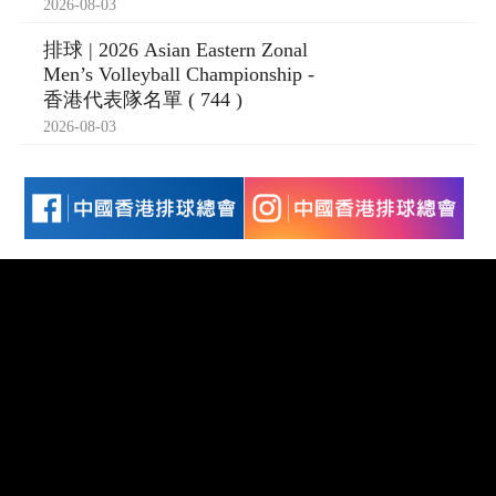
2026-08-03
排球 | 2026 Asian Eastern Zonal
Men’s Volleyball Championship -
香港代表隊名單 ( 744 )
2026-08-03