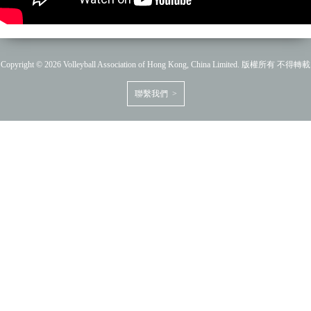
Copyright © 2026 Volleyball Association of Hong Kong, China Limited. 版權所有 不得轉載
聯繫我們 >