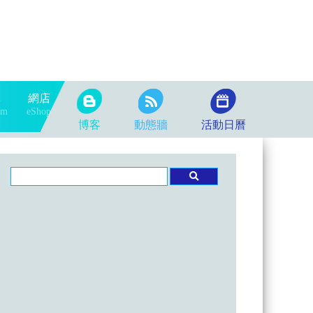
隊
網店
am
eShop
博客
動態牆
活動日曆