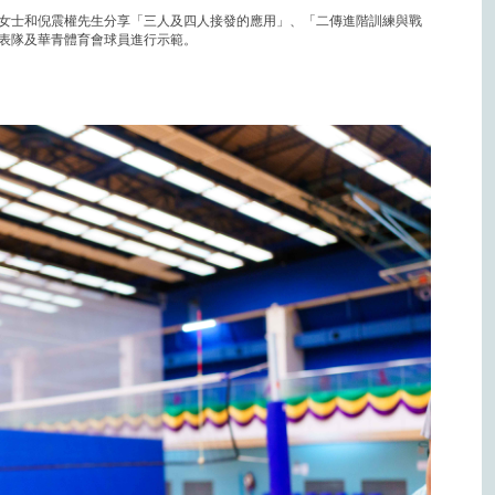
女士和倪震權先生分享「三人及四人接發的應用」、「二傳進階訓練與戰
表隊及華青體育會球員進行示範。