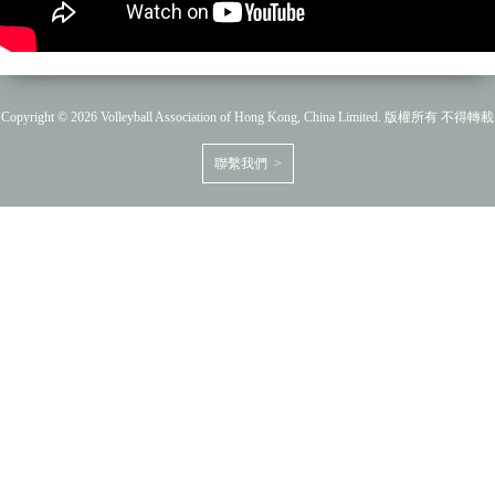
Copyright © 2026 Volleyball Association of Hong Kong, China Limited. 版權所有 不得轉載
聯繫我們 >