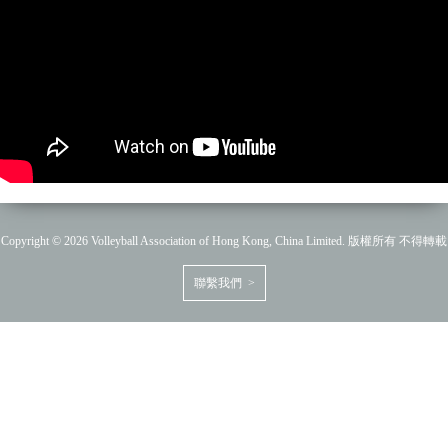
Copyright © 2026 Volleyball Association of Hong Kong, China Limited. 版權所有 不得轉載
聯繫我們 >