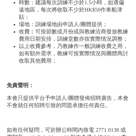
時數：建議每次訓練不少於1.5小時，如遇偏
遠地區，每次將收取不少於HK$50作車船津
貼；
場地：訓練場地由申請人/團體提供；
收費︰可按節數或月份或與教練洽商發放教練
費用日期安排，訓練堂數亦按實際情況調整；
以上收費參考，乃教練作一般訓練收費之用，
如有額外需求，教練可按實際情況與團體商討
收取其他費用；
免責聲明：
本會只提供平台予申請人/團體發佈招聘廣告，本會
不會就任何招聘引致的問題承擔任何責任。
如有任何疑問，可於辦公時間內致電 2771 0138 或