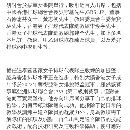
研討會於拔萃女書院舉行，吸引近百人出席，包括
中國香港排球總會會長吳守基先生,GBS, JP、董事
石徐惠芬女士、黃志初先生、教練委員會主委葉寶
林先生，香港男子排球代表隊總教練李煥寧先生、
香港女子排球代表隊總教練郭建全先生，加上多名
本地註冊教練、甲乙組球隊教練及球員、以及愛好
排球的中學師生等。
擔任過泰國國家女子排球代表隊主教練的加提蓬，
認為香港排球水平正在進步，特別大讚香港女子成
年隊於2022年奪得亞洲女排挑戰盃冠軍，雖然該賽
事屬亞洲排球聯合會(AVC)第二級別賽事，但對香
港而言實屬難得。他亦向出席者分享了自己的排球
哲學，如何帶領球隊邁向成功。他指除了從日常的
教學及訓練中建立隊員的凝聚力外，身為教練需了
解隊伍的強項及弱點，再作出制定適合隊伍的技能
及戰術，配合技術研究及運動科學協助，便可應對