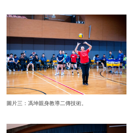
圖片三：馮坤親身教導二傳技術。