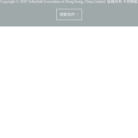
Copyright © 2026 Volleyball Association of Hong Kong, China Limited. 版權所有 不得轉載
聯繫我們 >