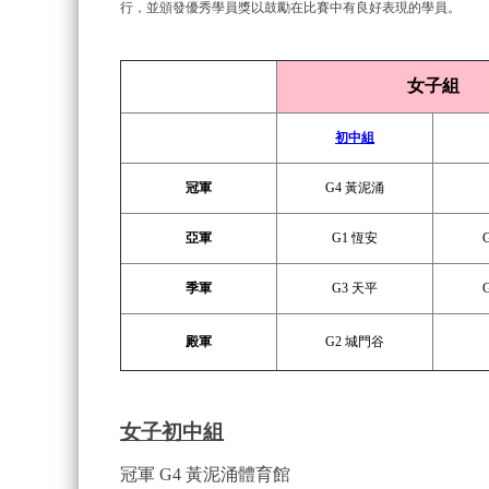
行，並頒發優秀學員獎以鼓勵在比賽中有良好表現的學員。
女子組
初中組
冠軍
G4 黃泥涌
亞軍
G1 恆安
季軍
G3 天平
殿軍
G2 城門谷
女子初中組
冠軍 G4 黃泥涌體育館