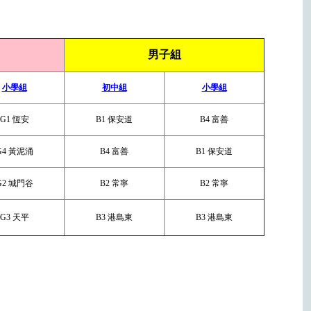
男子組
小學組
初中組
小學組
G1 恆安
B1 保安道
B4 富善
G4 黃泥涌
B4 富善
B1 保安道
G2 城門谷
B2 常寧
B2 常寧
G3 天平
B3 港島東
B3 港島東