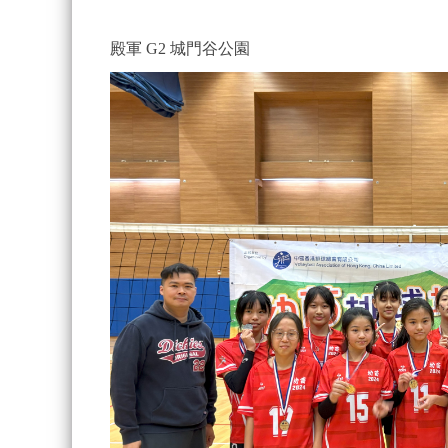
殿軍 G2 城門谷公園