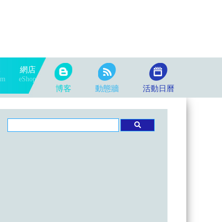
隊
網店
am
eShop
博客
動態牆
活動日曆