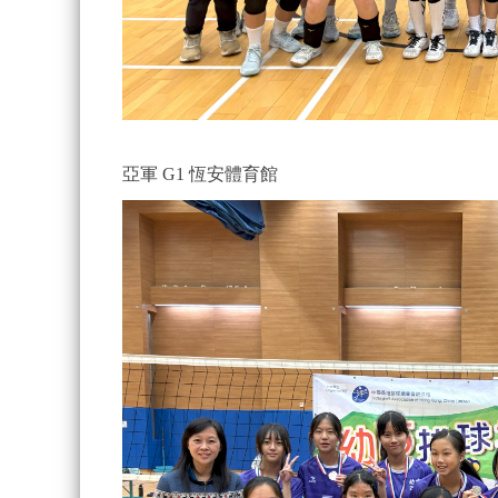
亞軍 G1 恆安體育館