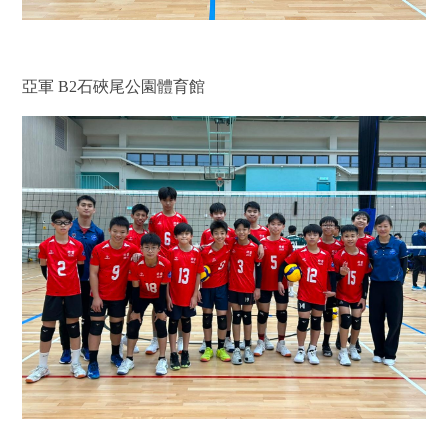
亞軍 B2石硤尾公園體育館