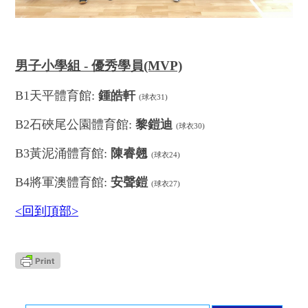
男子小學組 - 優秀學員(MVP)
B1天平體育館:
鍾皓軒
(球衣31)
B2石硤尾公園體育館:
黎鎧迪
(球衣30)
B3黃泥涌體育館:
陳睿翹
(球衣24)
B4將軍澳體育館:
安聲鎧
(球衣27)
<回到頂部>