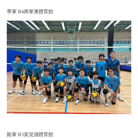
季軍 B4將軍澳體育館
殿軍 B3黃泥涌體育館