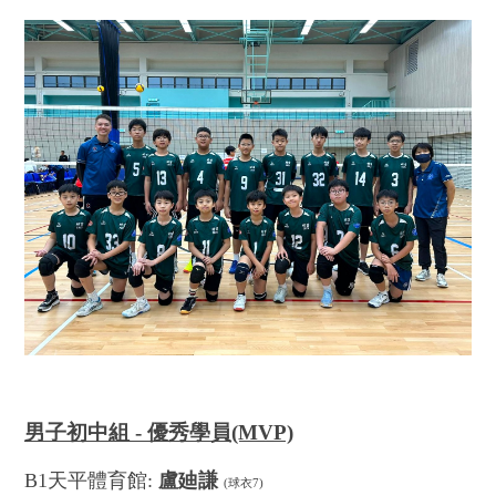
男子初中組 - 優秀學員(MVP)
B1天平體育館:
盧廸謙
(球衣7)