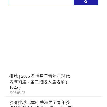
排球 | 2026 香港男子青年排球代
表隊補選 - 第二階段入選名單 (
1826 )
2026-08-03
沙灘排球 | 2026 香港男子青年沙