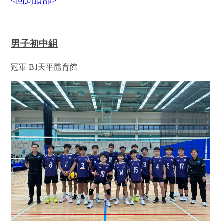
<回到頂部>
男子初中組
冠軍 B1天平體育館