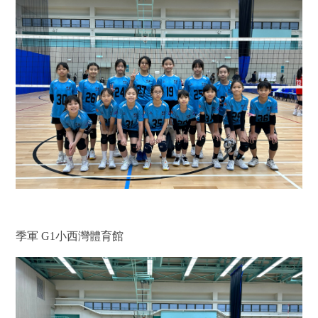
季軍 G1小西灣體育館