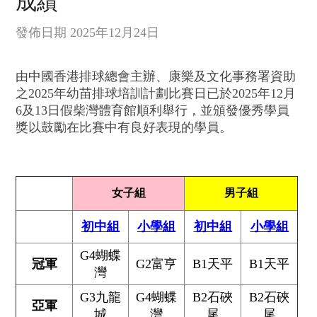
成績
發佈日期 2025年12月24日
由中國香港排球總會主辦、康樂及文化事務署資助
之2025年幼苗排球培訓計劃比賽日已於2025年12月
6及13日假柴灣體育館順利舉行，並頒發優秀學員
獎以鼓勵在比賽中有良好表現的學員。
女子組
男子組
初中組
小學組
初中組
小學組
G4蝴蝶
冠軍
G2富亨
B1天平
B1天平
灣
G3九龍
G4蝴蝶
B2石硤
B2石硤
亞軍
城
灣
尾
尾