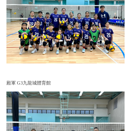
殿軍 G3九龍城體育館