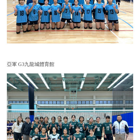
亞軍 G3九龍城體育館