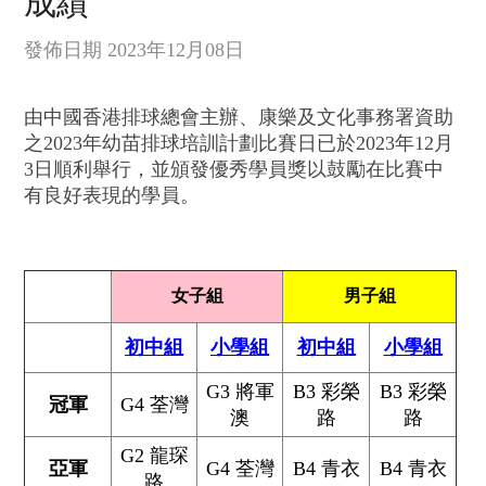
成績
發佈日期 2023年12月08日
由中國香港排球總會主辦、康樂及文化事務署資助
之2023年幼苗排球培訓計劃比賽日已於2023年12月
3日順利舉行，並頒發優秀學員獎以鼓勵在比賽中
有良好表現的學員。
女子組
男子組
初中組
小學組
初中組
小學組
G3 將軍
B3 彩榮
B3 彩榮
冠軍
G4 荃灣
澳
路
路
G2 龍琛
亞軍
G4 荃灣
B4 青衣
B4 青衣
路