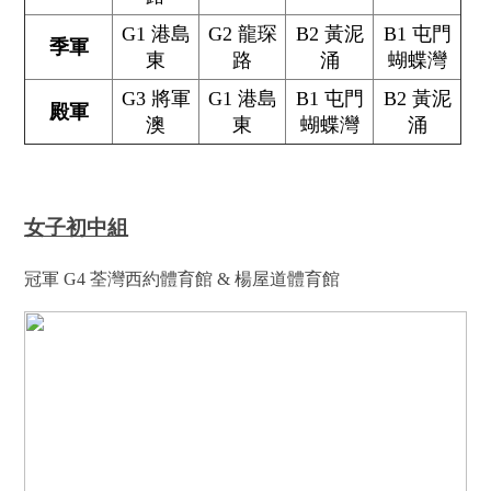
G1 港島
G2 龍琛
B2 黃泥
B1 屯門
季軍
東
路
涌
蝴蝶灣
G3 將軍
G1 港島
B1 屯門
B2 黃泥
殿軍
澳
東
蝴蝶灣
涌
女子初中組
冠軍 G4 荃灣西約體育館 & 楊屋道體育館