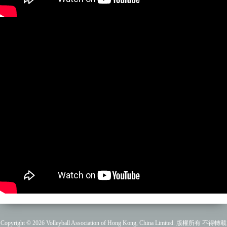
Copyright © 2026 Volleyball Association of Hong Kong, China Limited. 版權所有 不得轉載