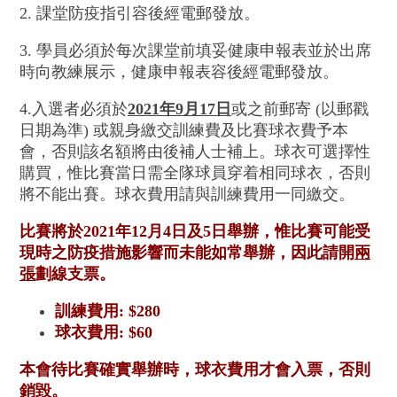
2. 課堂防疫指引容後經電郵發放。
3. 學員必須於每次課堂前填妥健康申報表並於出席
時向教練展示，健康申報表容後經電郵發放。
4.入選者必須於
2021年9月17日
或之前郵寄 (以郵戳
日期為準) 或親身繳交訓練費及比賽球衣費予本
會，
否則該名額將由後補人士補上。球衣可選擇性
購買，惟比賽當日需全隊球員穿着相同球衣，否則
將不能出賽。球衣費用請與訓練費用一同繳交。
比賽將於2021年12月4日及5日舉辦，
惟比賽可能受
現時之防疫措施影響而未能如常舉辦，因此請開
兩
張
劃
線支票。
訓練費用: $280
球衣費用: $60
本會待比賽確實舉辦時，球衣費用才會入票，否則
銷毀。