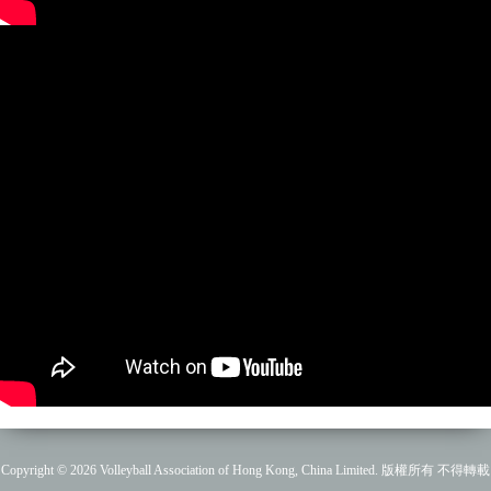
Copyright © 2026 Volleyball Association of Hong Kong, China Limited. 版權所有 不得轉載