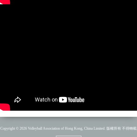
Copyright © 2026 Volleyball Association of Hong Kong, China Limited. 版權所有 不得轉載