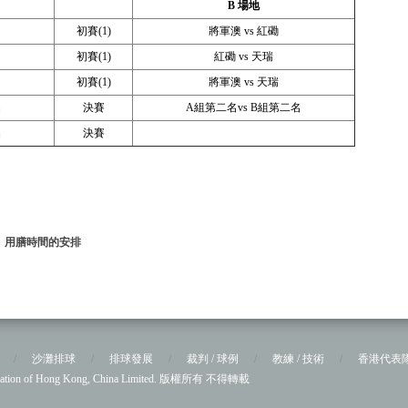
B
場地
初賽(1)
將軍澳 vs 紅磡
初賽(1)
紅磡 vs 天瑞
初賽(1)
將軍澳 vs 天瑞
名
決賽
A組第二名vs B組第二名
名
決賽
、用膳時間的安排
/
沙灘排球
/
排球發展
/
裁判 / 球例
/
教練 / 技術
/
香港代表
sociation of Hong Kong, China Limited. 版權所有 不得轉載