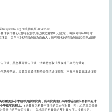
bahk.org.hk或傳真至2834 6510。
球衣作賽 (入選時個別學員已繳交港幣80元購買)，每隊可報6-18名球
名球員，名單內2名球員必須為自由人；所有報名的球員必須是2019幼苗排
警告信號、黑色暴雨警告信號，活動將會取消及候補日期另行通知。
任何意外事故。如參加者於活動時受傷須送往醫院，本會只會負責護送往醫
為鼓勵更多小學組球員參加比賽，所有比賽進行時每隊必須以4名初中組球
遣小學組球員補上。)
決賽會以初賽中獲得的名次作對賽，即小組第三名晉身
名晉身「幼苗金盃決賽」，各地區的初賽分組及對賽次序由抽籤決定。