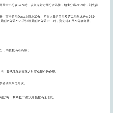
比賽兩局當比分在24:24時，以領先對方兩分者為勝，如比分遇29:29時，則先得
0分，而決勝局Deuce上限為20分。所有比賽的首局及第二局當比分在24:24
比分遇29:29及決勝局的比分遇19:19時，則先得30及20分者為勝。
分，商值較高者為勝；
取消，其他球隊與該隊之對賽成績亦告作廢。
多者獲較高之名次。
數(B) ，其商數(C)較大者獲較高之名次。