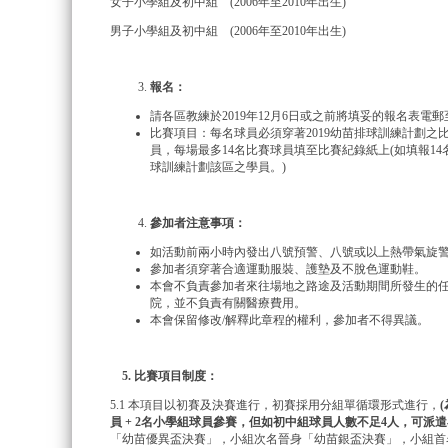
女子小學組及初中組 (2006年至2010年出生)
男子小學組及初中組 (2006年至2010年出生)
報名：
請各區教練於2019年12月6日或之前將填妥的報名表電郵至tsui@v
比賽項目：每名球員必須穿著2019幼苗排球訓練計劃之比賽
員，每場最多14名比賽球員填至比賽紀錄紙上(如填報14
球訓練計劃該區之學員。)
參加者注意事項：
如活動前兩小時內發出八號預警、八號或以上熱帶氣旋
參加者須穿著合適運動服裝、護墊及不脫色運動鞋。
本會不負責參加者來往場地之路途及活動期間所發生的
院，並不負責有關醫療費用。
本會保留修改/解釋此章程的權利，參加者不得異議。
5. 比賽項目制度：
5.1 本項目以初賽及決賽進行，初賽採用分組單循環形式進行，
(
員 + 2名小學組球員參賽，但如初中組球員人數不足4人，可派
「幼苗優異盃決賽」，小組次名晉身「幼苗銀盃決賽」，小組首