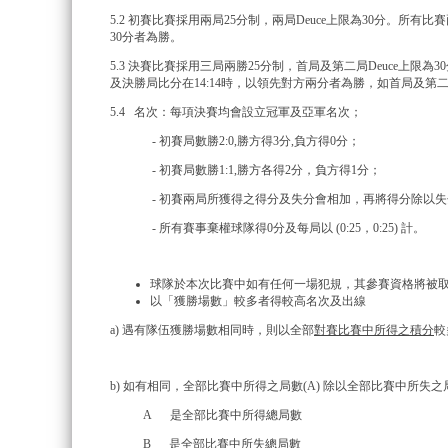
5.2 初賽比賽採用兩局25分制，兩局Deuce上限為30分。所有
30分者為勝。
5.3 決賽比賽採用三局兩勝25分制，首局及第二局Deuce上限為3
及決勝局比分在14:14時，以領先對方兩分者為勝，如首局及第二局的
5.4 名次：每項決賽均會設立冠軍及亞軍名次；
- 初賽局數勝2:0,勝方得3分,負方得0分；
- 初賽局數勝1:1,勝方各得2分，負方得1分；
- 初賽兩局所獲得之得分及失分會相加，再將得分除以失
- 所有賽事棄權球隊得0分及每局以 (0:25，0:25) 計。
球隊於本次比賽中如有任何一場犯規，其參賽資格將被
以「獲勝場數」較多者得較高名次及出線
a) 遇有隊伍獲勝場數相同時，則以全部
對賽比賽中所得之積分
較
b) 如有相同，全部比賽中所得之局數(A) 除以全部比賽中所失之局
A 是全部比賽中所得總局數
B 是全部比賽中所失總局數