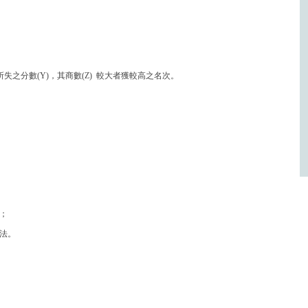
失之分數(Y)，其商數(Z) 較大者獲較高之名次。
；
法。