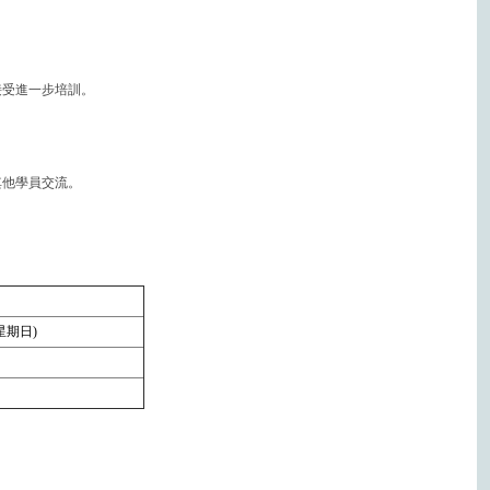
。
接受進一步培訓。
其他學員交流。
(星期日)