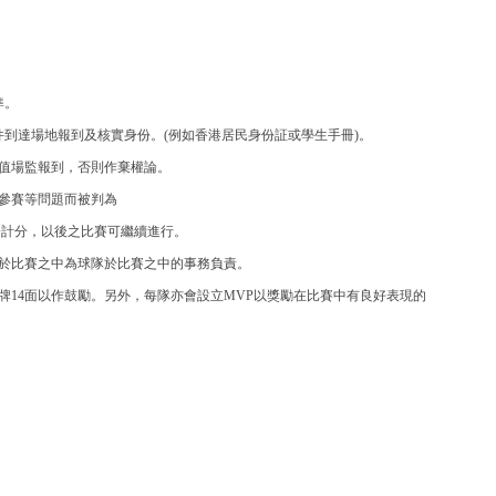
準。
件到達場地報到及核實身份。(例如香港居民身份証或學生手冊)。
當值場監報到，否則作棄權論。
覆參賽等問題而被判為
以0分計分，以後之比賽可繼續進行。
全程於比賽之中為球隊於比賽之中的事務負責。
獎牌14面以作鼓勵。另外，每隊亦會設立MVP以獎勵在比賽中有良好表現的