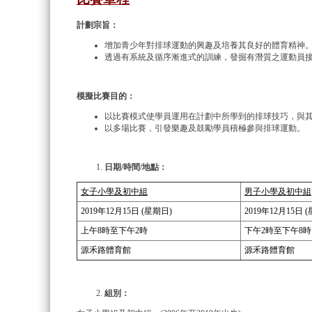
計劃宗旨：
增加青少年對排球運動的興趣及培養其良好的體育精神
透過有系統及循序漸進式的訓練，發掘有潛質之運動員
模擬比
賽目的：
以比賽模式使學員運用在計劃中所學到的排球技巧，與
以多場比賽，引發樂趣及鼓勵學員積極參與排球運動。
日期/時間/地點：
女子小學及初中組
男子小學及初中組
2019年12月15日 (星期日)
2019年12月15日 
上午8時至下午2時
下午2時至下午8時
源禾路體育館
源禾路體育館
組別：