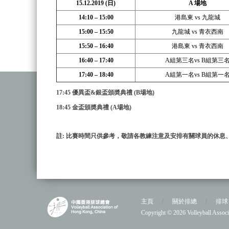
15.12.2019 (
日)
A
場地
14:10 – 15:00
港島東 vs 九龍城
15:00 – 15:50
九龍城 vs 青衣西南
15:50 – 16:40
港島東 vs 青衣西南
16:40 – 17:40
A組第三名vs B組第三
17:40 – 18:40
A組第一名vs B組第一
17:45
優異盃&銀盃
頒奬典禮 (B場地)
18:45
金盃
頒奬典禮 (A場地)
註:
比賽
時間只供參考，敬請各教練注意及安排有關球員的休息
主頁
/
關於排總
/
排球
Copyright © 2026 Volleyball As