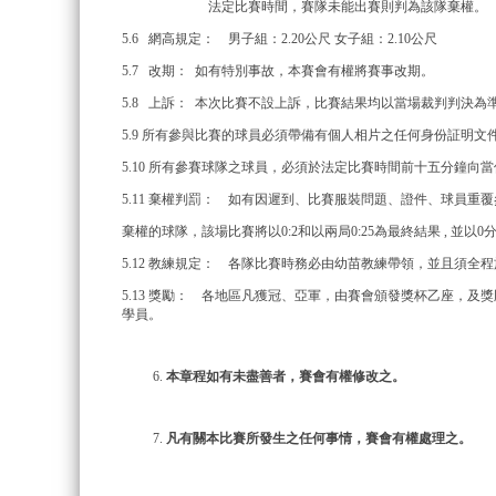
法定比賽時間，賽隊未能出賽則判為該隊棄權。
5.6 網高規定： 男子組：2.20公尺 女子組：2.10公尺
5.7 改期： 如有特別事故，本賽會有權將賽事改期。
5.8 上訴： 本次比賽不設上訴，比賽結果均以當場裁判判決為
5.9 所有參與比賽的球員必須帶備有個人相片之任何身份証明文
5.10 所有參賽球隊之球員，必須於法定比賽時間前十五分鐘向
5.11 棄權判罰： 如有因遲到、比賽服裝問題、證件、球員重
棄權的球隊，該場比賽將以0:2和以兩局0:25為最終結果 , 並
5.12 教練規定： 各隊比賽時務必由幼苗教練帶領，並且須
5.13 獎勵： 各地區凡獲冠、亞軍，由賽會頒發獎杯乙座，及
學員。
本章程如有未盡善者，賽會有權修改之。
凡有關本比賽所發生之任何事情，賽會有權處理之。