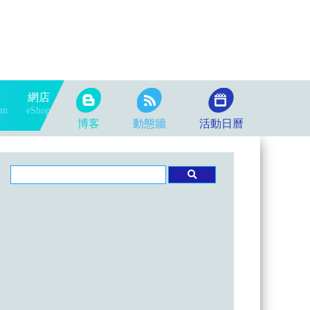
隊
網店
am
eShop
博客
動態牆
活動日曆