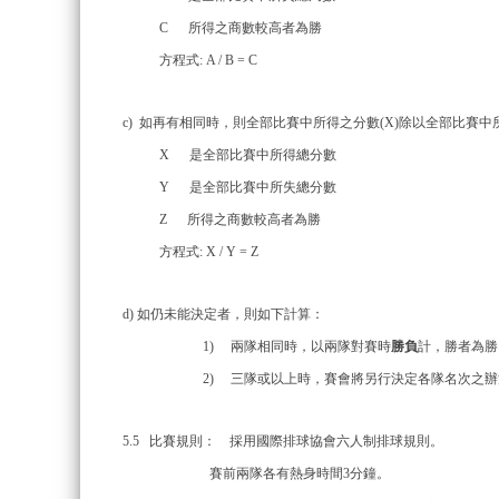
C 所得之商數較高者為勝
方程式: A / B = C
c) 如再有相同時，則全部比賽中所得之分數(X)除以全部比賽中所
X 是全部比賽中所得總分數
Y 是全部比賽中所失總分數
Z 所得之商數較高者為勝
方程式: X / Y = Z
d) 如仍未能決定者，則如下計算：
1) 兩隊相同時，以兩隊對賽時
勝負
計，勝者為勝
2) 三隊或以上時，賽會將另行決定各隊名次之辦
5.5 比賽規則： 採用國際排球協會六人制排球規則。
賽前兩隊各有熱身時間3分鐘。