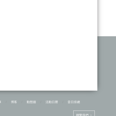
隊
/
博客
/
動態牆
/
活動日曆
/
昔日排總
聯繫我們 >