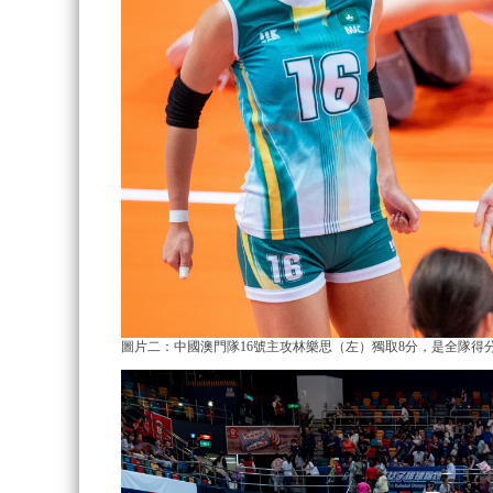
圖片二：中國澳門隊16號主攻林樂思（左）獨取8分，
是全隊得