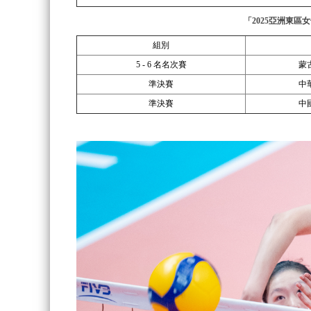
「2025亞洲東區
組別
5 - 6 名名次賽
蒙
準決賽
中
準決賽
中