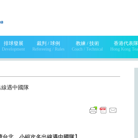
排球發展
裁判 / 球例
教練 / 技術
香港代表
Development
Refereeing / Rules
Coach / Technical
Hong Kong Te
出線遇中國隊
華台北 小組次名出線遇中國隊】