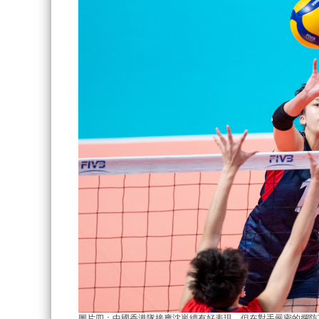
圖片四：中國香港隊接應沈嵐續有好表現，
但在對手嚴密的攔防下