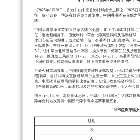
【2025年8月28日，香港】由中國香港排球總會主辦之「
202
後一輪小組賽，
準決賽戲碼亦全數誕生。中國香港隊在焦點之
隊。
中國香港隊承接首戰反勝蒙古隊的氣勢，加上主場球迷打氣之
任，進攻頻頻得手。
但受制於中華台北隊高點攔網及強勁發球，
攻鄧心弦及詹穎琳，成攻破壞一傳，
令港隊難以組織攻勢。第
三點進攻，
曾經一度追近至15-18，惟未能抵擋對手強攻，再失
7-2。但中華台北隊迅速作出調動，
換入隊長二傳廖苡任及接應
14-25，
以直落三局落敗（17-25、18-25、14-25）。
為港隊取得
今屆的首要目標是晉級準決賽，
餘下的賽事更能放開懷抱。」
至於今日首場賽事，中國隊甫開賽施展凌厲攻勢，
但因二傳吳佳
穩陣腳，趙喆熙兩次直接發球得分重整士氣，
加上正選上陣的
籌。
中國隊其後兩局續掌控比賽節奏，全場15次直接發球得分，
得全場最高的16分，
而李晨瑄及趙喆熙亦延續佳態，兩人合共貢獻
明日（8月29日）為賽事休息日，至周六（8月30日）
各隊將轉
隊亦會於名次賽與中國澳門隊爭奪今屆賽事第五名。
「2025亞洲東區
組別
B
A