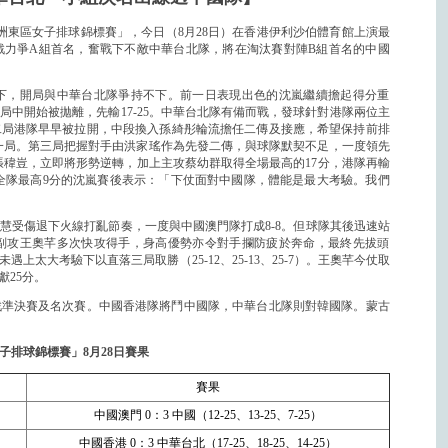
5亞洲東區女子排球錦標賽」，今日（8月28日）在香港伊利沙伯體育館上演最
戰力爭A組首名，
奮戰下不敵中華台北隊，將在淘汰賽對陣B組首名的中國
下，
開局與中華台北隊爭持不下。
前一日表現出色的沈嵐繼續擔起得分重
局中開始被拋離，
先輸17-25。中華台北隊有備而戰，
發球針對港隊兩位主
二局港隊早早被拉開，
中段換入孫綺彤輪流擔任二傳及接應，希望保持前排
一局。
第三局把握對手由洪家瑤作為先發二傳，與球隊默契不足，
一度領先
張稦豈，立即將形勢逆轉，
加上主攻蔡幼群取得全場最高的17分，港隊再輸
全隊最高9分的沈嵐賽後表示：「下仗面對中國隊，
體能是最大考驗。我們
慧受傷退下火線打亂節奏，一度與中國澳門隊打成8-
8。但球隊其後迅速站
副攻王奧芊多次快攻得手，
身高優勢亦令對手攔防疲於奔命，最終先拔頭
未遇上太大考驗下以直落三局取勝（25-12、25-13、
25-7）。王奧芊今仗取
25分。
戰準決賽及名次賽。中國香港隊將鬥中國隊，
中華台北隊則對韓國隊。
蒙古
女子排球錦標賽」8月28日賽果
賽果
中國澳門 0：3 中國（12-25、13-25、7-25）
中國香港 0：3 中華台北（17-25、18-25、14-25）