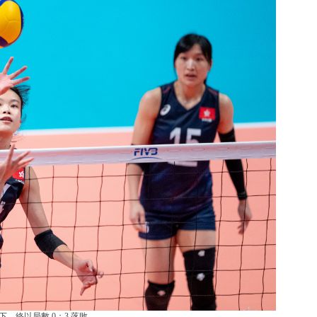
，終以局數 0：3 落敗。