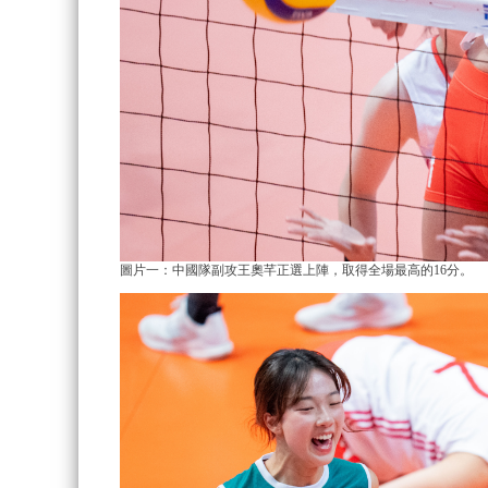
圖片一：中國隊副攻王奧芊正選上陣，取得全場最高的16分。