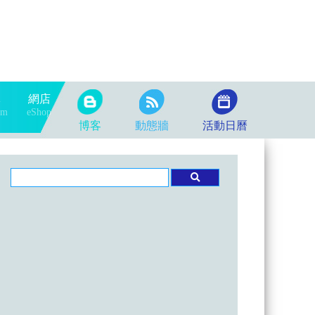
隊
網店
am
eShop
博客
動態牆
活動日曆