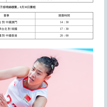
女子排球錦標賽」8月30日賽程
賽事
開賽時間
古 對 中國澳門
14：30
華台北 對 韓國
17：30
國 對 中國香港
20：00