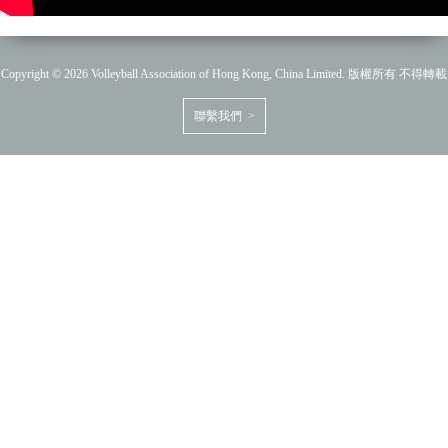
Copyright © 2026 Volleyball Association of Hong Kong, China Limited. 版權所有 不得轉載
聯繫我們 >