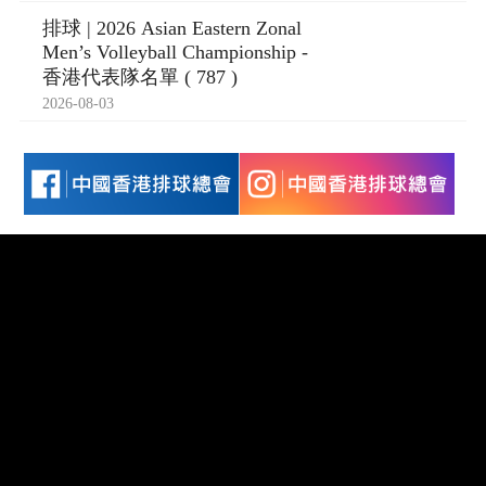
排球 | 2026 Asian Eastern Zonal
Men’s Volleyball Championship -
香港代表隊名單 ( 787 )
2026-08-03