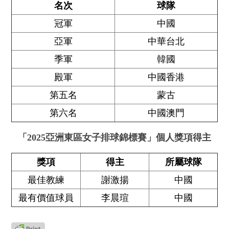
名次
球隊
冠軍
中國
亞軍
中華台北
季軍
韓國
殿軍
中國香港
第五名
蒙古
第六名
中國澳門
「2025亞洲東區女子排球錦標賽」個人獎項得主
獎項
得主
所屬球隊
最佳教練
謝激揚
中國
最有價值球員
李晨瑄
中國