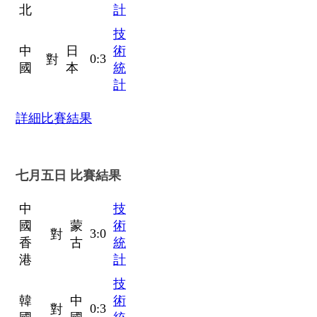
北
計
技
中
日
術
0:3
對
國
本
統
計
詳細比賽結果
七月五日 比賽結果
中
技
國
蒙
術
3:0
對
香
古
統
港
計
技
韓
中
術
0:3
對