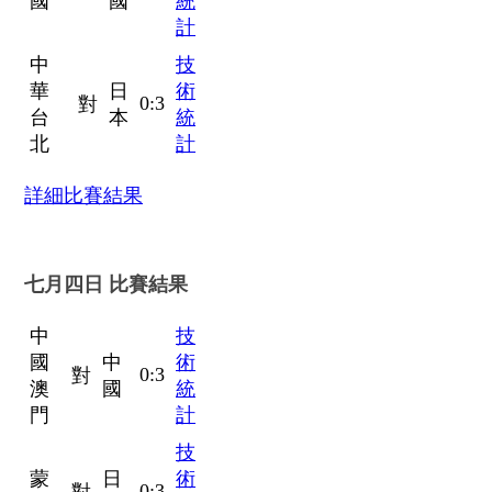
國
國
統
計
中
技
華
日
術
0:3
對
台
本
統
北
計
詳細比賽結果
七月四日 比賽結果
中
技
國
中
術
0:3
對
澳
國
統
門
計
技
蒙
日
術
0:3