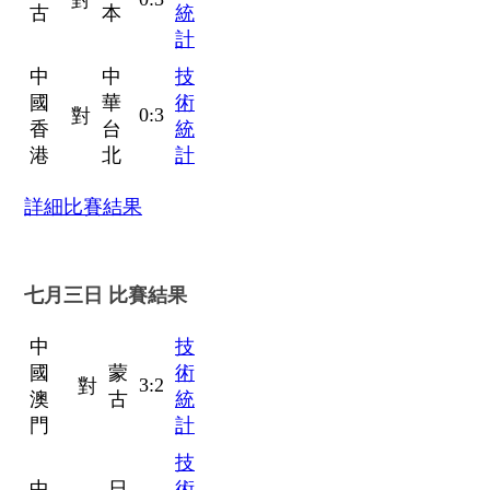
對
古
本
統
計
中
中
技
國
華
術
0:3
對
香
台
統
港
北
計
詳細比賽結果
七月三日 比賽結果
中
技
國
蒙
術
3:2
對
澳
古
統
門
計
技
中
日
術