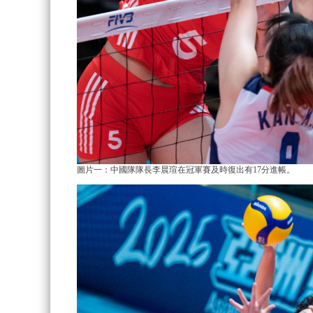
圖片一：中國隊隊長李晨瑄在冠軍賽及時復出有17分進帳。