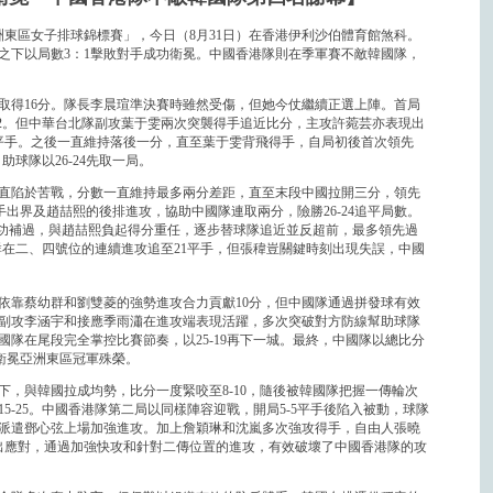
5亞洲東區女子排球錦標賽」，今日（8月31日）在香港伊利沙伯體育館煞科。
之下以局數3：1擊敗對手成功衛冕。中國香港隊則在季軍賽不敵韓國隊，
取得16分。隊長李晨瑄準決賽時雖然受傷，但她今仗繼續正選上陣。首局
12。但中華台北隊副攻葉于雯兩次突襲得手追近比分，主攻許菀芸亦表現出
9平手。之後一直維持落後一分，直至葉于雯背飛得手，自局初後首次領先
助球隊以26-24先取一局。
直陷於苦戰，分數一直維持最多兩分差距，直至末段中國拉開三分，領先
的觸手出界及趙喆熙的後排進攻，協助中國隊連取兩分，險勝26-24追平局數。
將功補過，與趙喆熙負起得分重任，逐步替球隊追近並反超前，最多領先過
幼群在二、四號位的連續進攻追至21平手，但張稦豈關鍵時刻出現失誤，中國
依靠蔡幼群和劉雙菱的強勢進攻合力貢獻10分，但中國隊通過拼發球有效
副攻李涵宇和接應季雨瀟在進攻端表現活躍，多次突破對方防線幫助球隊
國隊在尾段完全掌控比賽節奏，以25-19再下一城。最終，中國隊以總比分
，成功衛冕亞洲東區冠軍殊榮。
，與韓國拉成均勢，比分一度緊咬至8-10，隨後被韓國隊把握一傳輪次
-25。中國香港隊第二局以同樣陣容迎戰，開局5-5平手後陷入被動，球隊
派遣鄧心弦上場加強進攻。加上詹穎琳和沈嵐多次強攻得手，自由人張曉
出應對，通過加強快攻和針對二傳位置的進攻，有效破壞了中國香港隊的攻