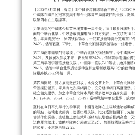
【2025年8月31日，香港】由中國香港排球總會主辦之「202
中國隊在矚目的冠軍賽與中華台北隊首三局都要鬥到最後，激戰
以第四名在主場謝幕。
力爭衛冕的中國隊今屆首三場賽事一局不失，而且最多只讓對手
面對中華台北隊，中段憑嚴密攔網加上對方失誤，一度領先16-
色，單局獨攬9分，除四號位強攻，一記直接發球得分更追至1
24-23，儘管戰至「刁時」，中華台北劉雙菱四號強攻一錘定音，
第二局兩隊繼續鬥得緊湊，中華台北隊的強韌防守，令中國隊一
24-21。及後屢次強攻不果，反被追至24-24，但隨著季雨瀟
第三局早段李晨瑄接發失誤，中國隊一度以7-10落後，她其後
20-16。儘管中華台北隊憑借張稦豈和全場斬獲最高19分的蔡
隊最終以25-22再勝一局。
第四局開局，雙方展開激烈對攻，比分交替上升。中華台北隊雖
帶動攔防體系，單局有七次攔網得分，充分發揮網口高度優勢。
確立領先優勢。加之中華台北隊本局出現多達10次自身失誤，中
3-1（24-26、26-24、25-22、25-19）逆轉戰勝中華台北隊
至於在今日率先舉行的季軍賽，中國香港隊在主場球迷吶喊助威下
的弱點，破壞進攻節奏，連番出現失誤。比分逐漸拉開下，先輸15
嘗試作出調整，先後換上侯佳慧和孫綺彤以增強前排網高度，又
諾也屢救險球，協助球隊將分差迫近至2分。然而韓國隊及時作
防節奏，令港隊再輸22-25。