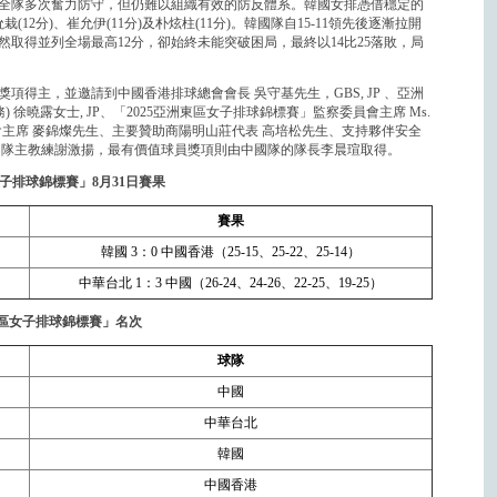
全隊多次奮力防守，但仍難以組織有效的防反體系。韓國女排憑借穩定的
2分)、崔允伊(11分)及朴炫柱(11分)。韓國隊自15-11領先後逐漸拉開
取得並列全場最高12分，卻始終未能突破困局，最終以14比25落敗，局
得主，並邀請到中國香港排球總會會長 吳守基先生，GBS, JP 、亞洲
徐曉露女士, JP、「2025亞洲東區女子排球錦標賽」監察委員會主席 Ms.
織委員會主席 麥錦燦先生、主要贊助商陽明山莊代表 高培松先生、支持夥伴安全
國隊主教練謝激揚，最有價值球員獎項則由中國隊的隊長李晨瑄取得。
女子排球錦標賽」8月31日賽果
賽果
韓國 3：0 中國香港（25-15、25-22、25-14）
中華台北 1：3 中國（26-24、24-26、22-25、19-25）
東區女子排球錦標賽」名次
球隊
中國
中華台北
韓國
中國香港