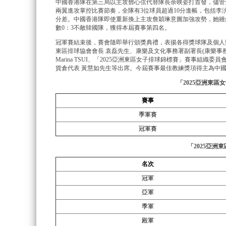
中國香港隊在第三局以主攻鄧心弦代替隊長余映姿打首發，儘管
兩翼進攻掌控比賽節奏，全隊有3位球員超過10分進帳，包括李沇栽(1
分差。中國香港隊即使重新換上主攻詹穎琳意圖加強攻勢，她雖然
數0：3不敵韓國隊，獲得本屆賽事第四名。
冠軍賽結束後，賽會隨即舉行頒獎典禮，表揚各得獎球隊及個人獎項
東區排球協會會長 袁磊先生、康樂及文化事務署副署長(康樂事務) 
Marina TSUI、「2025亞洲東區女子排球錦標賽」賽事組
貨倉代表 黃慧如先生等出席。今屆賽事最佳教練獎項得主為中
「2025亞洲東區
賽事
季軍賽
冠軍賽
「2025亞洲
名次
冠軍
亞軍
季軍
殿軍