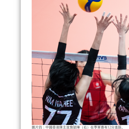
圖片四：中國香港隊主攻詹穎琳（右）在季軍賽有12分進賬。