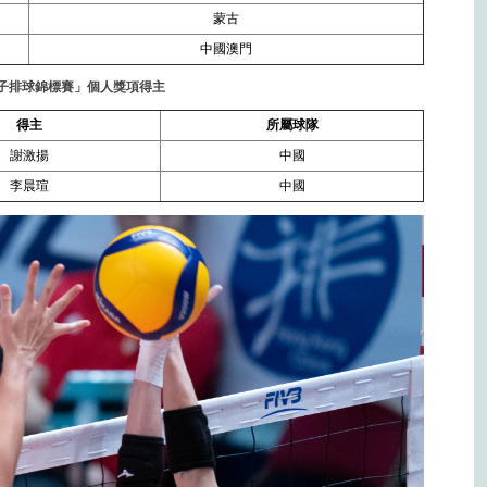
蒙古
中國澳門
女子排球錦標賽」個人獎項得主
得主
所屬球隊
謝激揚
中國
李晨瑄
中國