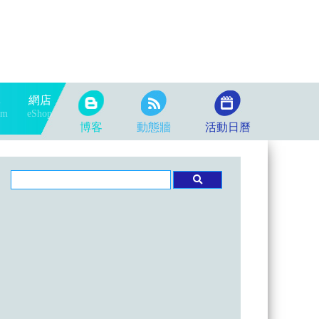
隊
網店
am
eShop
博客
動態牆
活動日曆