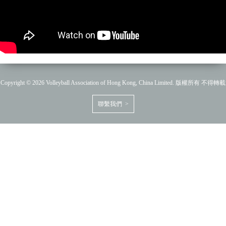
Copyright © 2026 Volleyball Association of Hong Kong, China Limited. 版權所有 不得轉載
聯繫我們 >