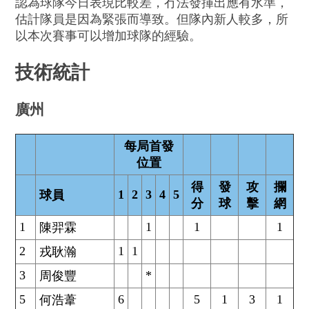
認為球隊今日表現比較差，冇法發揮出應有水準，
估計隊員是因為緊張而導致。但隊內新人較多，所
以本次賽事可以增加球隊的經驗。
技術統計
廣州
每局首發
位置
得
發
攻
攔
1
2
3
4
5
球員
分
球
擊
網
1
1
1
1
陳羿霖
2
1
1
戎耿瀚
3
*
周俊豐
5
6
5
1
3
1
何浩葦