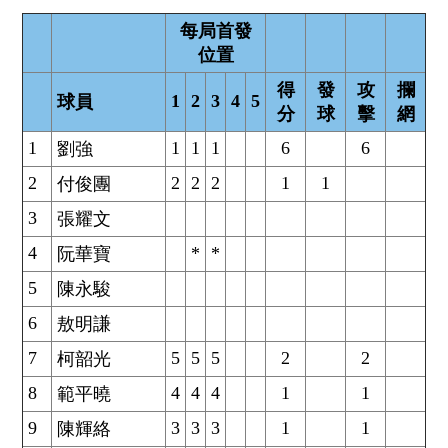
每局首發
位置
得
發
攻
攔
1
2
3
4
5
球員
分
球
擊
網
1
1
1
1
6
6
劉強
2
2
2
2
1
1
付俊團
3
張耀文
4
*
*
阮華寶
5
陳永駿
6
敖明謙
7
5
5
5
2
2
柯韶光
8
4
4
4
1
1
範平曉
9
3
3
3
1
1
陳輝絡