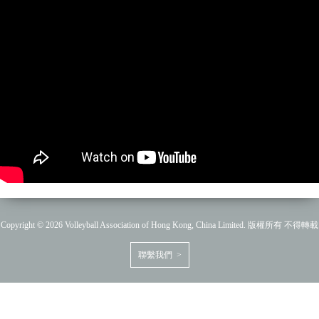
Copyright © 2026 Volleyball Association of Hong Kong, China Limited. 版權所有 不得轉載
聯繫我們 >