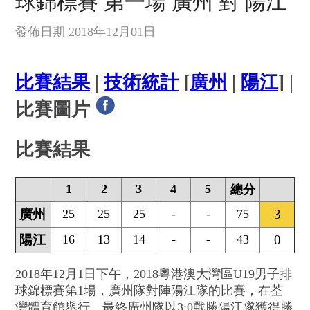
球錦標賽 第一場 廣州 對 陽江
發佈日期 2018年12月01日
比賽結果
|
技術統計
[
廣州
|
陽江
] |
比賽圖片
比賽結果
1
2
3
4
5
總分
廣州
25
25
25
-
-
75
3
陽江
16
13
14
-
-
43
0
2018年12月1日下午，2018粵港澳大灣區U19男子排
球錦標賽第1場，廣州隊對陣陽江隊的比賽，在荃
灣體育館舉行。最終廣州隊以3:0戰勝陽江隊獲得勝