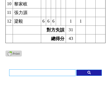
10
黎家岐
11
張力源
12
6
6
6
1
1
梁毅
31
對方失誤
43
總得分