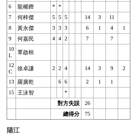
6
*
*
龍權鏗
7
5
5
5
14
3
11
何梓傑
8
3
3
3
6
1
4
1
黃永傑
9
4
4
2
7
7
何嘉民
10
覃啟桓
L
12
2
2
4
14
3
9
2
徐卓謙
C
13
6
6
2
1
1
羅廣乾
15
*
王泳智
26
對方失誤
75
總得分
陽江