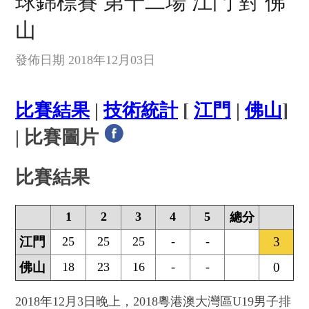
球錦標賽 第十二場 江門 對 佛
山
發佈日期 2018年12月03日
比賽結果
|
技術統計
[
江門
|
佛山
]
| 比賽圖片
比賽結果
1
2
3
4
5
總分
江門
25
25
25
-
-
3
佛山
18
23
16
-
-
0
2018年12月3日晚上，2018粵港澳大灣區U19男子排