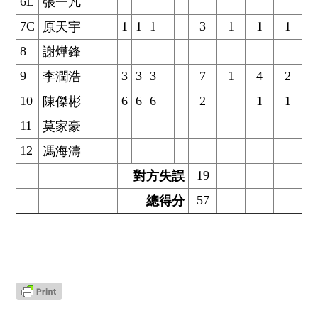
6L
張一凡
7C
1
1
1
3
1
1
1
原天宇
8
謝燁鋒
9
3
3
3
7
1
4
2
李潤浩
10
6
6
6
2
1
1
陳傑彬
11
莫家豪
12
馮海濤
19
對方失誤
57
總得分