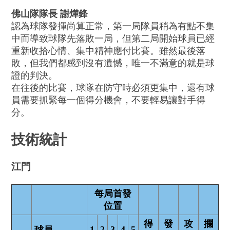
佛山隊隊長 謝燁鋒
認為球隊發揮尚算正常，第一局隊員稍為有點不集
中而導致球隊先落敗一局，但第二局開始球員已經
重新收拾心情、集中精神應付比賽。雖然最後落
敗，但我們都感到沒有遺憾，唯一不滿意的就是球
證的判決。
在往後的比賽，球隊在防守時必須更集中，還有球
員需要抓緊每一個得分機會，不要輕易讓對手得
分。
技術統計
江門
每局首發
位置
得
發
攻
攔
1
2
3
4
5