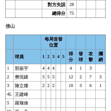
28
對方失誤
75
總得分
佛山
每局首發
位置
得
發
攻
攔
1
2
3
4
5
球員
分
球
擊
網
1
4
4
4
4
1
3
郭振宇
2
5
5
5
12
2
7
3
樊現錁
3
2
2
2
10
3
6
1
陳立燦
4L
王建峰
5
羅堰偉