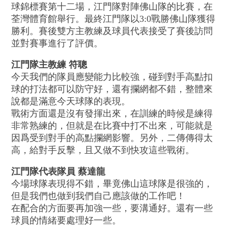
球錦標賽第十二場，江門隊對陣佛山隊的比賽，在
荃灣體育館舉行。最終江門隊以3:0戰勝佛山隊獲得
勝利。賽後雙方主教練及球員代表接受了賽後訪問
並對賽事進行了評價。
江門隊主教練 符聰
今天我們的隊員應變能力比較強，碰到對手高點扣
球的打法都可以防守好，還有攔網都不錯，整體來
說都是滿意今天球隊的表現。
戰術方面還是沒有發揮出來，在訓練的時候是練得
非常熟練的，但就是在比賽中打不出來，可能就是
因爲受到對手的高點攔網影響。另外，二傳傳得太
高，給對手反擊，且又做不到快攻這些戰術。
江門隊代表隊員 蔡達龍
今場球隊表現得不錯，畢竟佛山這球隊是很強的，
但是我們也做到我們自己應該做的工作吧！
在配合的方面要再加強一些，要溝通好。還有一些
球員的情緒要處理好一些。