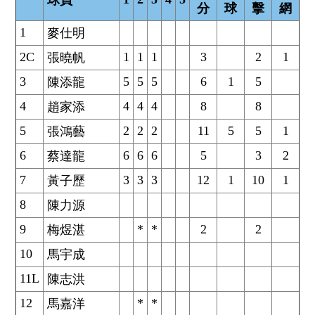
球員
分
球
擊
網
1
麥仕明
2C
1
1
1
3
2
1
張曉帆
3
5
5
5
6
1
5
陳添龍
4
4
4
4
8
8
趙家添
5
2
2
2
11
5
5
1
張鴻藝
6
6
6
6
5
3
2
蔡達龍
7
3
3
3
12
1
10
1
黃子歷
8
陳力源
9
*
*
2
2
梅煜湛
10
馬宇成
11L
陳志洪
12
*
*
馬嘉洋