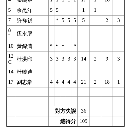
蔡鵬飛
5
5
5
1
1
佘昆洋
7
*
5
5
5
5
2
3
許祥祺
8
伍永康
L
10
*
*
*
*
黃錦濤
12
3
3
3
3
3
14
2
9
3
杜洪印
C
14
杜曉迪
17
4
4
4
4
4
21
2
18
1
劉志豪
36
對方失誤
109
總得分