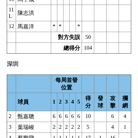
11
陳志洪
L
12
*
*
*
馬嘉洋
50
對方失誤
104
總得分
深圳
每局首發
位置
得
發
攻
攔
1
2
3
4
5
球員
分
球
擊
網
2
6
6
6
6
6
10
6
4
甄嘉聰
3
2
2
2
2
2
5
4
1
葉瑞峻
4
1
1
1
1
1
17
1
16