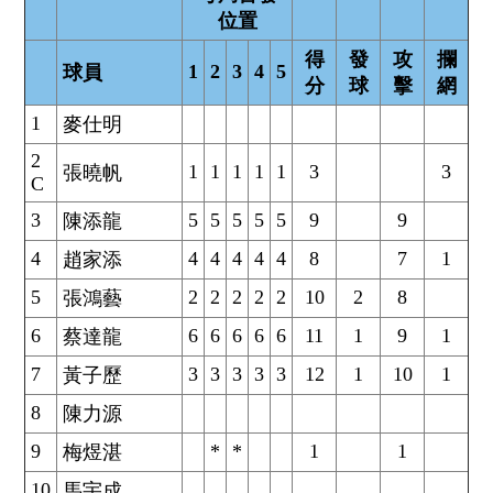
位置
得
發
攻
攔
1
2
3
4
5
球員
分
球
擊
網
1
麥仕明
2
1
1
1
1
1
3
3
張曉帆
C
3
5
5
5
5
5
9
9
陳添龍
4
4
4
4
4
4
8
7
1
趙家添
5
2
2
2
2
2
10
2
8
張鴻藝
6
6
6
6
6
6
11
1
9
1
蔡達龍
7
3
3
3
3
3
12
1
10
1
黃子歷
8
陳力源
9
*
*
1
1
梅煜湛
10
馬宇成