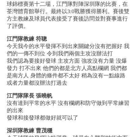
球錦標賽第十二場，江門隊對陣深圳隊的比賽，在
荃灣體育館舉行。最終以3:0戰勝獲得勝利。賽後雙
方主教練及球員代表接受了賽後訪問並對賽事進行
了評價。
江門隊教練 符聰
今天我今的水平發揮不到出來關鍵分沒有把握好 我
們的一傳不到位 令到我們兩個主攻沒辦法打
我們認為要接好發球 主攻方面 強攻沒有力量 沒爆
發力 打不出來 他們的都是北方人高點欄網 我們都
是南方人 身體的條件都不太好 稍為沒有一點線路
或者力量都沒辦法打過去
江門隊隊長 張曉帆
沒有達到平常的水平 沒有欄網和防守做到平常練習
的出來
發球和接發球都做好就可以了
深圳隊教練 曹茂穩