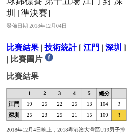
球錦標賽 第十五場 江門 對 深
圳 [準決賽]
發佈日期 2018年12月04日
比賽結果
|
技術統計
[
江門
|
深圳
]
| 比賽圖片
比賽結果
1
2
3
4
5
總分
江門
19
25
22
25
13
104
2
深圳
25
23
25
21
15
109
3
2018年12月4日晚上，2018粵港澳大灣區U19男子排