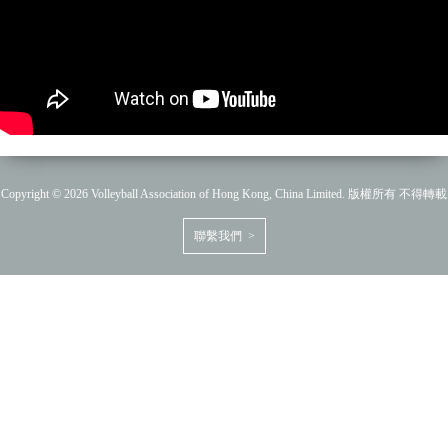
Copyright © 2026 Volleyball Association of Hong Kong, China Limited. 版權所有 不得轉載
聯繫我們 >