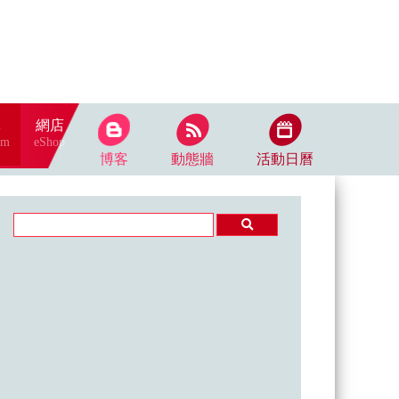
隊
網店
am
eShop
博客
動態牆
活動日曆