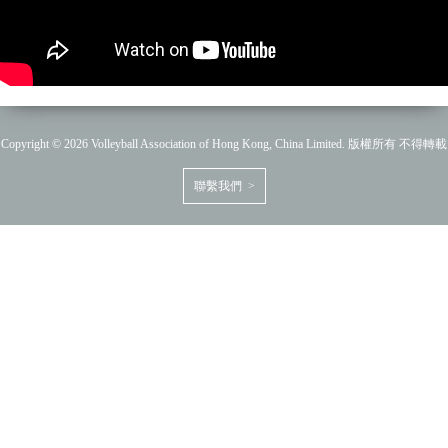
Copyright © 2026 Volleyball Association of Hong Kong, China Limited. 版權所有 不得轉載
聯繫我們 >