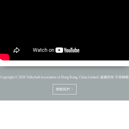
Copyright © 2026 Volleyball Association of Hong Kong, China Limited. 版權所有 不得轉載
聯繫我們 >