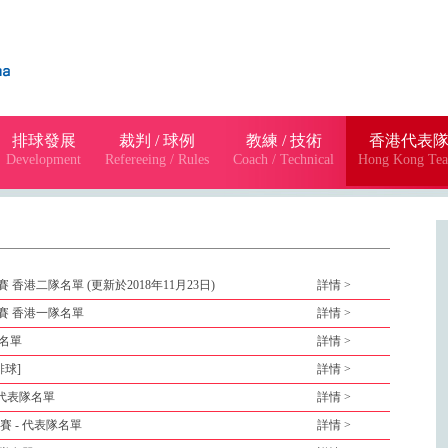
排球發展
裁判 / 球例
教練 / 技術
香港代表
Development
Refereeing / Rules
Coach / Technical
Hong Kong Te
 香港二隊名單 (更新於2018年11月23日)
詳情 >
標賽 香港一隊名單
詳情 >
隊名單
詳情 >
排球]
詳情 >
 代表隊名單
詳情 >
賽 - 代表隊名單
詳情 >