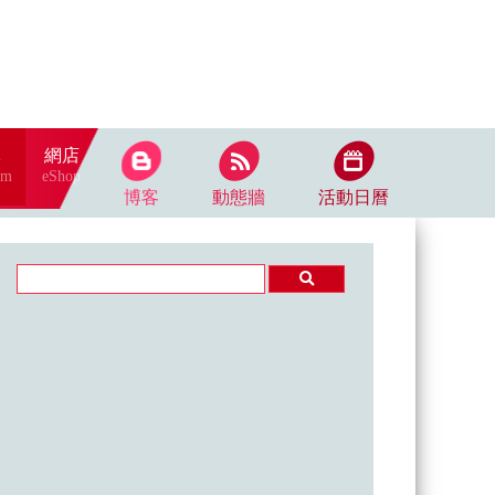
隊
網店
am
eShop
博客
動態牆
活動日曆