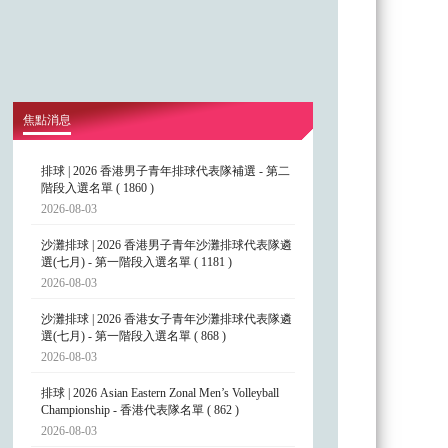
焦點消息
排球 | 2026 香港男子青年排球代表隊補選 - 第二
階段入選名單 ( 1860 )
2026-08-03
沙灘排球 | 2026 香港男子青年沙灘排球代表隊遴
選(七月) - 第一階段入選名單 ( 1181 )
2026-08-03
沙灘排球 | 2026 香港女子青年沙灘排球代表隊遴
選(七月) - 第一階段入選名單 ( 868 )
2026-08-03
排球 | 2026 Asian Eastern Zonal Men’s Volleyball
Championship - 香港代表隊名單 ( 862 )
2026-08-03