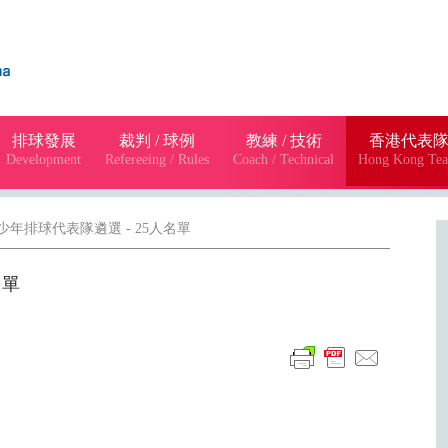
排球發展
裁判 / 球例
教練 / 技術
香港代表
Development
Refereeing / Rules
Coach / Technical
Hong Kong Te
子少年排球代表隊遴選 - 25人名單
名單