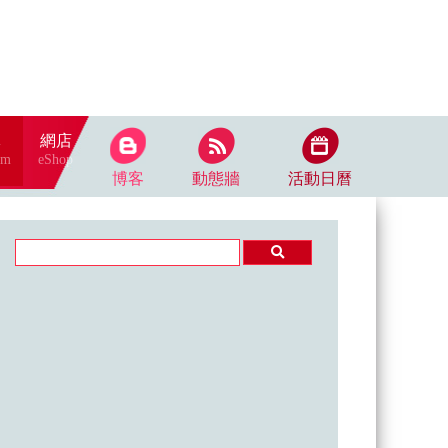
隊
網店
am
eShop
博客
動態牆
活動日曆