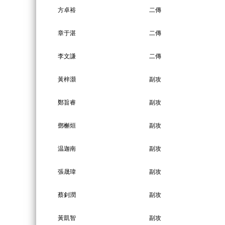
方卓裕
二傳
章于湛
二傳
李文謙
二傳
黃梓灝
副攻
鄭旨睿
副攻
鄧槲烜
副攻
温迦南
副攻
張晟瑋
副攻
蔡釗潤
副攻
黃凱智
副攻