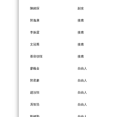
陳銘琛
副攻
郭逸康
接應
李振霆
接應
文冠喬
接應
慕容頌恆
接應
廖巍金
自由人
郭君豪
自由人
趙汝恒
自由人
馮智浩
自由人
劉健勤
自由人