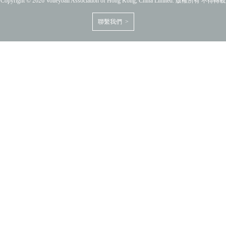
Copyright © 2026 Volleyball Association of Hong Kong, China Limited. 版權所有 不得轉載
聯繫我們 >