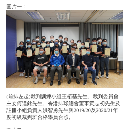
圖片一：
(前排左起)裁判訓練小組王栢基先生、裁判委員會
主委何達銘先生、香港排球總會董事黃志初先生及
註冊小組負責人洪智勇先生與2019/20及2020/21年
度初級裁判班合格學員合照。