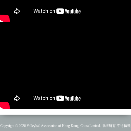
Copyright © 2026 Volleyball Association of Hong Kong, China Limited. 版權所有 不得轉載