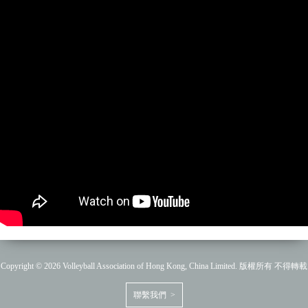
Copyright © 2026 Volleyball Association of Hong Kong, China Limited. 版權所有 不得轉載
聯繫我們 >