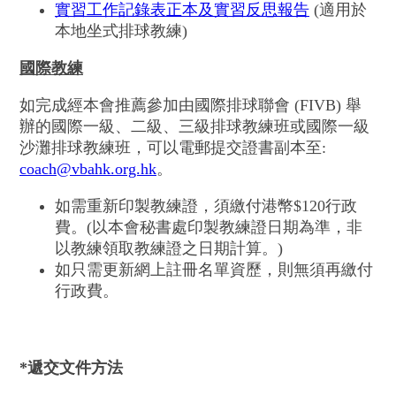
實習工作記錄表正本及實習反思報告
(適用於
本地坐式排球教練)
國際教練
如完成經本會推薦參加由國際排球聯會 (FIVB) 舉
辦的國際一級、二級、三級排球教練班或國際一級
沙灘排球教練班，可以電郵提交證書副本至:
coach@vbahk.org.hk
。
如需重新印製教練證，須繳付港幣$120行政
費。(以本會秘書處印製教練證日期為準，非
以教練領取教練證之日期計算。)
如只需更新網上註冊名單資歷，則無須再繳付
行政費。
*
遞交文件方法