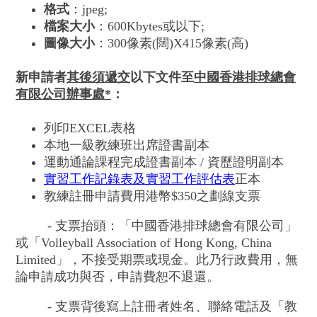
格式
：jpeg;
檔案大小
：600Kbytes或以下;
圖像大小
：300像素(闊)X415像素(高)
新申請者
其後須遞交
以下文件至
中國香港排球總會
有限公司辦事處*
：
列印EXCEL表格
本地一級教練班出席證書副本
運動通論課程完成證書副本 / 資歷證明副本
實習工作記錄表及實習工作評估表
正本
教練註冊申請費用港幣$350之劃線支票
- 支票抬頭：「中國香港排球總會有限公司」
或「Volleyball Association of Hong Kong, China
Limited」，不接受期票或現金。此乃行政費用，無
論申請成功與否，申請費恕不退還。
- 支票背後寫上註冊者姓名、聯絡電話及「教