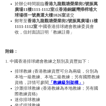
於辦公時間親臨
香港九龍觀塘榮業街
2
號振萬
廣場
11
樓
1111-1112
室
或
香港銅鑼灣掃桿埔大
球場徑一號奧運大樓
1026
室
遞交
郵寄至
香港九龍觀塘榮業街2號振萬廣場11樓
1111-1112室
中國香港排球總會教練委員會
收，信封面請註明「教練註冊」
附
錄
：
1. 中國香港排球總會教練之類別及資歷如下：
排球教練 (香港教練資歷可分為兩級，分別為
本地一級教練、本地二級教練；另有國際教練
資格，詳情可參閱
「教練級別架構」
)
沙灘排球教練 (香港教練為本地教練；另有國
際教練資格)
迷你排球教練
坐式排球教練