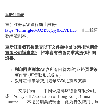
重新註冊者
重新註冊者須進行
網上註冊
:
https://forms.gle/MQZB9qQjy8RxVEHc8
，並上載舊
教練證副本。
重新註冊者其後遞交
以下文件
至
中國香港排球總會
有限公司辦事處*
，惟本會有機會要求其提供相關
證書。
列印回應副本
(須含所有回答內容)及於
頁尾簽
署
作實 (可電郵形式提交)
教練註冊申請費用港幣$350之劃線支票
- 支票抬頭：「中國香港排球總會有限公司」
或「Volleyball Association of Hong Kong, China
Limited」，不接受期票或現金。此乃行政費用，無