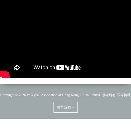
Copyright © 2026 Volleyball Association of Hong Kong, China Limited. 版權所有 不得轉載
聯繫我們 >