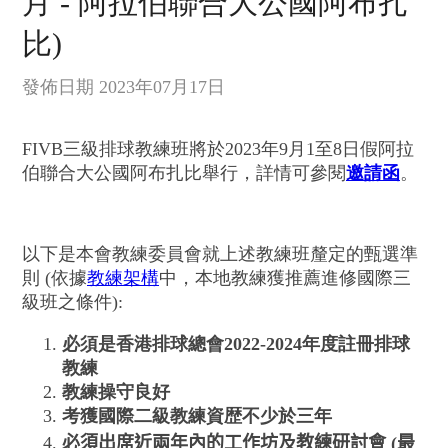
月 - 阿拉伯聯合大公國阿布扎
比)
發佈日期 2023年07月17日
FIVB三級排球教練班將於2023年9月1至8日假阿拉
伯聯合大公國阿布扎比舉行，詳情可參閱
邀請函
。
以下是本會教練委員會就上述教練班釐定的甄選準
則 (依據
教練架構
中，本地教練獲推薦進修國際三
級班之條件):
必須是香港排球總會2022-2024年度註冊排球
教練
教練操守良好
考獲國際二級教練資歴不少於三年
必須出席近兩年內
的工作坊及教練研討會
(
最