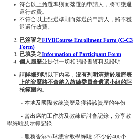
符合以上甄選準則而落選的申請人，將可獲退
還行政費。
不符合以上甄選準則而落選的申請人，將不獲
退還行政費。
已簽署之
FIVBCourse Enrollment Form (C-C3
Form)
已填妥之
Information of Participant Form
個人履歷
並提供一切相關證書資料及證明
請
詳細列明
以下內容，
沒有列明清楚於履歷表
上的資歷將不會納入教練委員會遴選小組的評
核範圍內
。
- 本地及國際教練資歷及獲得該資歷的年份
- 曾出席的工作坊及教練研討會記錄，分享教
學經驗及示範記錄
- 服務香港排球總會教學經驗 (不少於400小