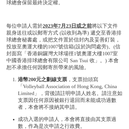
球總會保留最終決定權。
每位申請人需於
2023年7月23日
或之前
將以下文件
親身送往或以郵寄方式 (以收到為準) 遞交至香港排
球總會秘書處，或把文件置於信封內及妥善釘裝，
投放至奧運大樓的1007號信箱(設於詢問處旁)。(信
封面寫「香港銅鑼灣大球場徑1號奧運大樓1007室
中國香港排球總會有限公司 San Tsui 收」。) 本會
恕不承擔任何因郵寄所帶來的風險。
港幣200
元之劃線支票
，支票抬頭寫
「Volleyball Association of Hong Kong, China
Limited」，背後請註明申請人姓名。請注意如
支票因任何原因被銀行退回而未能成功過數
者，本會將不接納其申請。
成功入選的申請人，本會將直接由其支票過
數，作為是次申請之行政費。