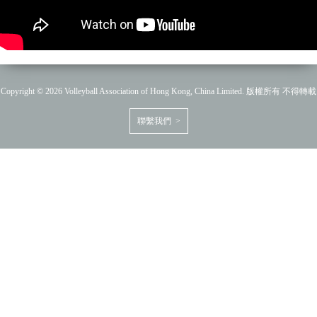
Copyright © 2026 Volleyball Association of Hong Kong, China Limited. 版權所有 不得轉載
聯繫我們 >