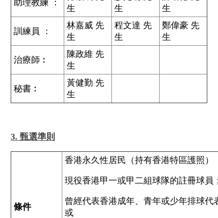
助理教練 ：
生
生
生
林嘉威 先
程文達 先
鄭偉豪 先
訓練員 ：
生
生
生
陳政維 先
治療師︰
生
黃健勤 先
秘書︰
生
3. 甄選準則
香港永久性居民（持有香港特區護照）
現役香港甲一或甲二組球隊的註冊球員
曾經代表香港成年、青年或少年排球代
條件
或