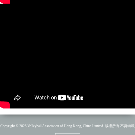
Copyright © 2026 Volleyball Association of Hong Kong, China Limited. 版權所有 不得轉載