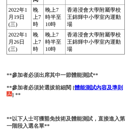
2022年1
晚
晚上7
香港浸會大學附屬學校
月19日
上7
時半至
王錦輝中小學室內運動
(三)
時
10時
場
2022年1
晚
晚上7
香港浸會大學附屬學校
月26日
上7
時半至
王錦輝中小學室內運動
(三)
時
10時
場
**
參加者
必
須
出席其中一節體能測試**
**
參加者
必
須
於選拔前細閱 [
體能測試內容及準則
] **
**
以下人士可獲豁免技術及
體能
測試，直接進入第
一階段入選名單**