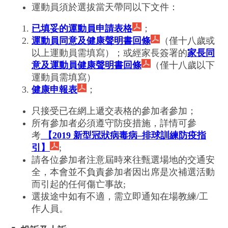
運動員須於選拔當天帶同以下文件：
已填妥的運動員申請表格
；
運動員同意及健康聲明書回條
（僅十八歲或
以上運動員需填寫）；或經家長簽署的
家長同
意及運動員健康聲明書回條
（僅十八歲以下
運動員需填寫）
健康申報表
；
只接受已在網上遞交表格的參加者參加；
所有參加者必須遵守防疫措施，詳情可參
考
【2019 新型冠狀病毒病–排球訓練防疫指
引】
;
請各位參加者注意屆時來往甄選場地的交通安
全，本會並不負責參加者因出席是次補選活動
而引起的任何傷亡事故;
選拔途中如有不適，需立即通知在場教練/工
作人員。