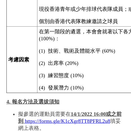
現役香港青年或少年排球代表隊成員；
個別由香港代表隊教練邀請之球員
在第一階段的遴選，本會會就著以下各
(100%)：
(1) 技術、戰術及體能水平 (60%)
考慮因素
(2) 出席率 (20%)
(3) 練習態度 (10%)
(4) 發展潛力 (10%)
4. 報名方法及選拔須知
擬參選的運動員需要在
14/1/2022 16:00或之前
到
https://forms.gle/K1cXgr8TT8PFRL2u8
填妥
網上表格。