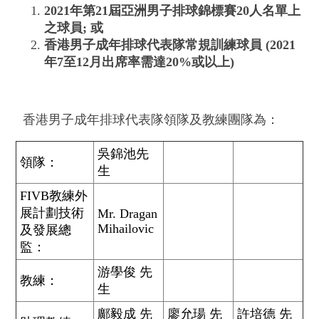
2021
年
第21屆亞洲
男子排球
錦標賽20人名單
上
之球員;
或
香港
男子成年排球代表隊常規訓練球員 (2021
年7
至
12月出席率需達20%或以上)
香港男子成年排球代表隊領隊及教練團隊為：
吳錦池先
領隊：
生
FIVB教練外
展計劃技術
Mr. Dragan
Mihailovic
及發展總
監：
游學俊 先
教練：
生
鄺毅成 先
廖允瑒 先
許培德 先